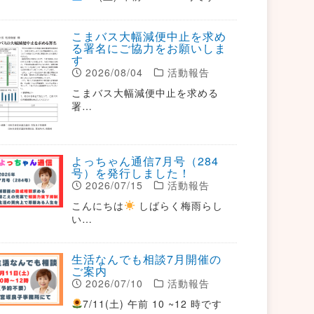
こまバス大幅減便中止を求め
る署名にご協力をお願いしま
す
2026/08/04
活動報告
こまバス大幅減便中止を求める
署…
よっちゃん通信7月号（284
号）を発行しました！
2026/07/15
活動報告
こんにちは
しばらく梅雨らし
い…
生活なんでも相談7月開催の
ご案内
2026/07/10
活動報告
7/11(土) 午前 10 ~12 時です