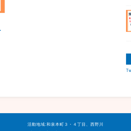
.
T
活動地域:和泉本町３・４丁目、西野川