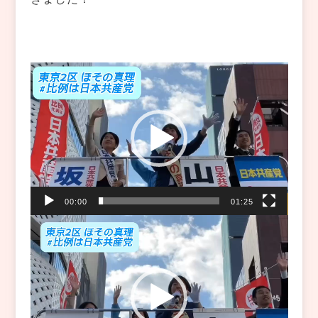
動
画
プ
レ
ー
ヤ
ー
00:00
01:25
動
画
プ
レ
ー
ヤ
ー