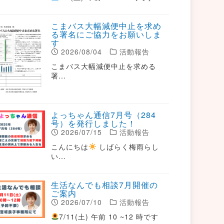
こまバス大幅減便中止を求め
る署名にご協力をお願いしま
す
2026/08/04
活動報告
こまバス大幅減便中止を求める
署…
よっちゃん通信7月号（284
号）を発行しました！
2026/07/15
活動報告
こんにちは
しばらく梅雨らし
い…
生活なんでも相談7月開催の
ご案内
2026/07/10
活動報告
7/11(土) 午前 10 ~12 時です