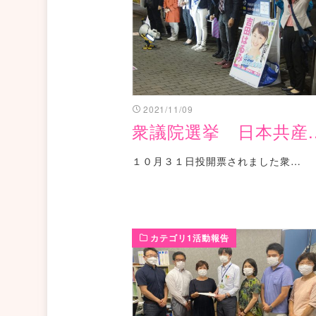
2021/11/09
衆議院選挙 日本共産..
１０月３１日投開票されました衆…
カテゴリ1活動報告