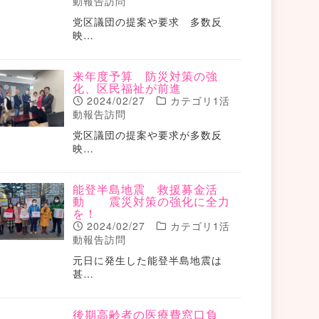
動報告訪問
党区議団の提案や要求 多数反
映…
来年度予算 防災対策の強
化、区民福祉が前進
2024/02/27
カテゴリ1活
動報告訪問
党区議団の提案や要求が多数反
映…
能登半島地震 救援募金活
動 震災対策の強化に全力
を！
2024/02/27
カテゴリ1活
動報告訪問
元日に発生した能登半島地震は
甚…
後期高齢者の医療費窓口負