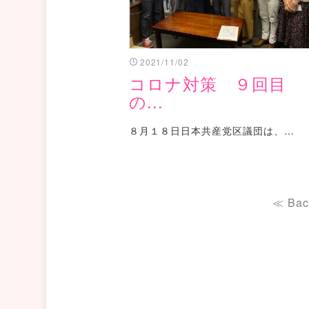
2021/11/02
コロナ対策 ９回目
の...
８月１８日日本共産党区議団は、…
≪ Bac