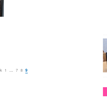
k
1
…
7
8
9