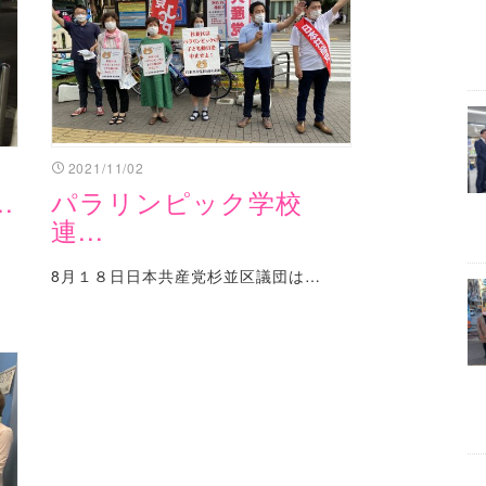
2021/11/02
.
パラリンピック学校
連...
8月１８日日本共産党杉並区議団は…