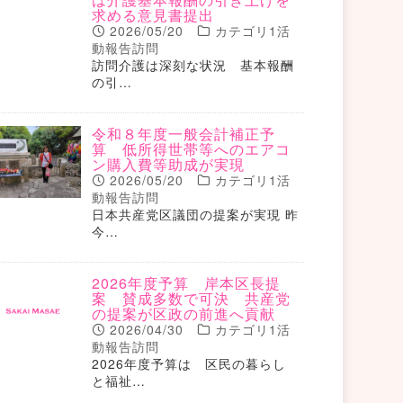
求める意見書提出
2026/05/20
カテゴリ1活
動報告訪問
訪問介護は深刻な状況 基本報酬
の引…
令和８年度一般会計補正予
算 低所得世帯等へのエアコ
ン購入費等助成が実現
2026/05/20
カテゴリ1活
動報告訪問
日本共産党区議団の提案が実現 昨
今…
2026年度予算 岸本区長提
案 賛成多数で可決 共産党
の提案が区政の前進へ貢献
2026/04/30
カテゴリ1活
動報告訪問
2026年度予算は 区民の暮らし
と福祉…