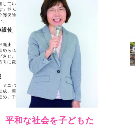
望してい
ぽ」並み
介護保険
い。
施設使
部廃止
進められ
プさせ、
方向に変
援
。ミニバ
助成、商
進め、中
、平和な社会を子どもた