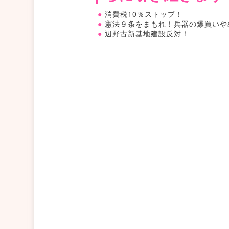
消費税10％ストップ！
憲法９条をまもれ！兵器の爆買いや
辺野古新基地建設反対！