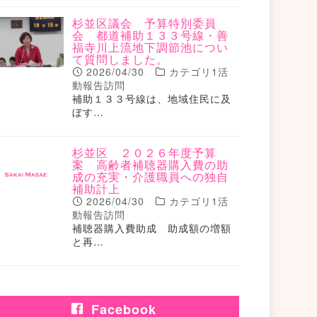
杉並区議会 予算特別委員
会 都道補助１３３号線・善
福寺川上流地下調節池につい
て質問しました。
2026/04/30
カテゴリ1活
動報告訪問
補助１３３号線は、地域住民に及
ぼす…
杉並区 ２０２６年度予算
案 高齢者補聴器購入費の助
成の充実・介護職員への独自
補助計上
2026/04/30
カテゴリ1活
動報告訪問
補聴器購入費助成 助成額の増額
と再…
Facebook