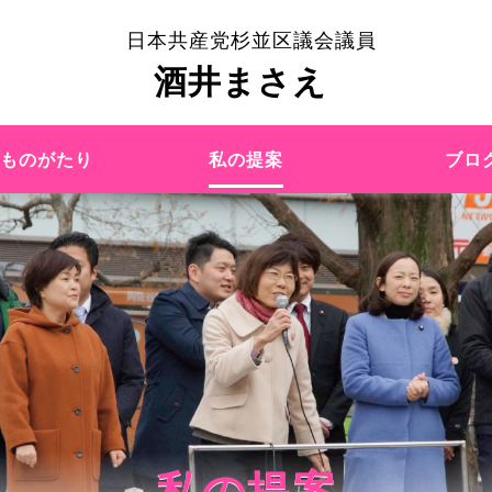
日本共産党杉並区議会議員
酒井まさえ
えものがたり
私の提案
ブロ
私の提案