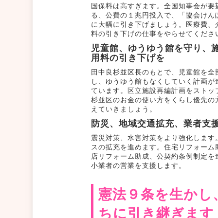
国保料は高すぎます。全国知事会が要
る、公費の１兆円投入で、「協会けん
に大幅に引き下げましょう。医療費、
料の引き下げの仕事をやらせてくださ
児童館、ゆうゆう館を守り、
用料の引き下げを
田中良杉並区長のもとで、児童館を全
し、ゆうゆう館もなくしていく計画が
ています。区立施設再編計画をストッ
杉並区のお金の使い方をくらし優先の
えていきましょう。
防災、地域交通拡充、業者支
震災対策、水害対策をより強化します
スの拡充を進めます。住宅リフォーム
店リフォーム助成、公契約条例制定を
小業者の営業を支援します。
憲法９条を生かし
ちに引き継ぎます