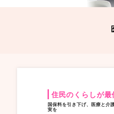
住民のくらしが最
国保料を引き下げ、医療と介
実を