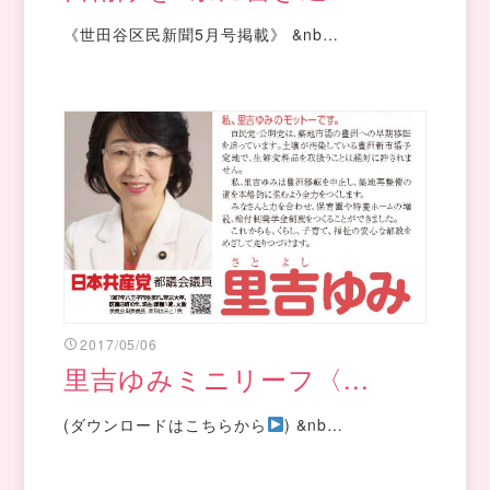
《世田谷区民新聞5月号掲載》 &nb…
2017/05/06
里吉ゆみミニリーフ〈...
(ダウンロードはこちらから
) &nb…