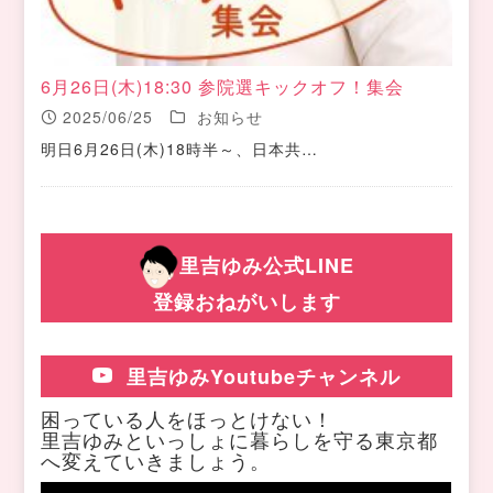
6月26日(木)18:30 参院選キックオフ！集会
2025/06/25
お知らせ
明日6月26日(木)18時半～、日本共…
里吉ゆみ公式LINE
登録おねがいします
里吉ゆみYoutubeチャンネル
困っている人をほっとけない！
里吉ゆみといっしょに暮らしを守る東京都
へ変えていきましょう。