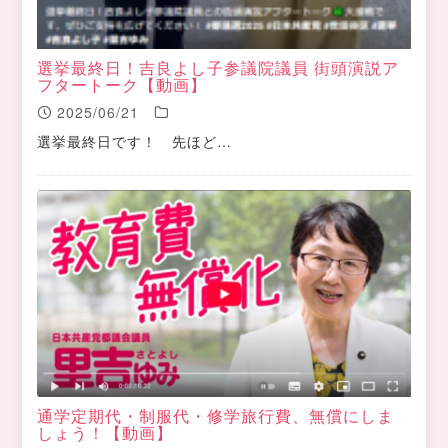
選挙最終日！吉良よし子参議院議員 街頭演説ア
フタートーク【動画】
2025/06/21
選挙最終日です！ 先ほど…
通学定期代・制服代・修学旅行費、無償にしま
しょう！【動画】