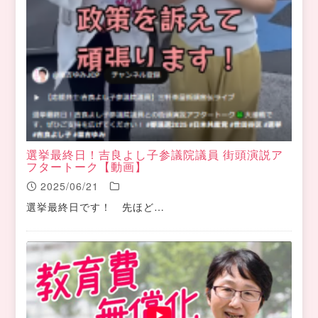
選挙最終日！吉良よし子参議院議員 街頭演説ア
フタートーク【動画】
2025/06/21
選挙最終日です！ 先ほど…