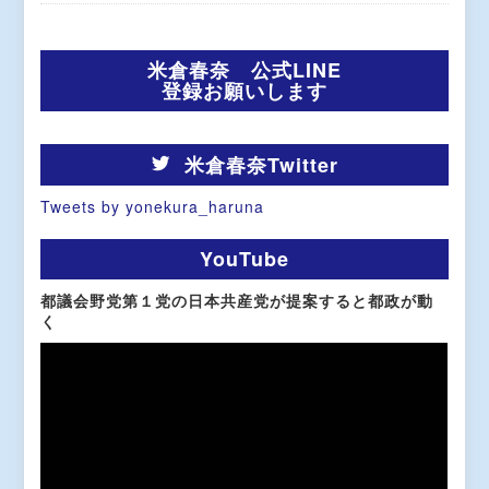
米倉春奈 公式LINE
登録お願いします
米倉春奈Twitter
Tweets by yonekura_haruna
YouTube
都議会野党第１党の日本共産党が提案すると都政が動
く