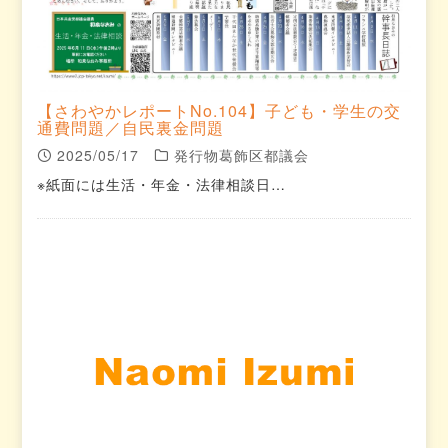
【さわやかレポートNo.104】子ども・学生の交
通費問題／自民裏金問題
2025/05/17
発行物葛飾区都議会
※紙面には生活・年金・法律相談日…