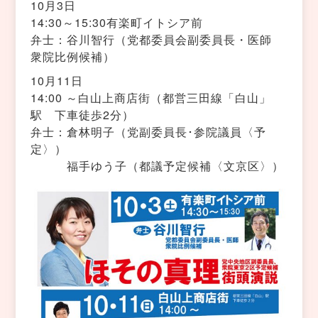
10月3日
14:30～15:30有楽町イトシア前
弁士：谷川智行（党都委員会副委員長・医師
衆院比例候補）
10月11日
14:00 ～白山上商店街（都営三田線「白山」
駅 下車徒歩2分）
弁士：倉林明子（党副委員長･参院議員〈予
定〉）
福手ゆう子（都議予定候補〈文京区〉）