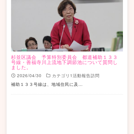
杉並区議会 予算特別委員会 都道補助１３３
号線・善福寺川上流地下調節池について質問し
ました。
2026/04/30
カテゴリ1活動報告訪問
補助１３３号線は、地域住民に及…