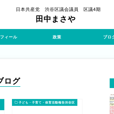
日本共産党 渋谷区議会議員 区議4期
田中まさや
ロフィール
政策
ブロ
ブログ
子ども・子育て・保育活動報告渋谷区