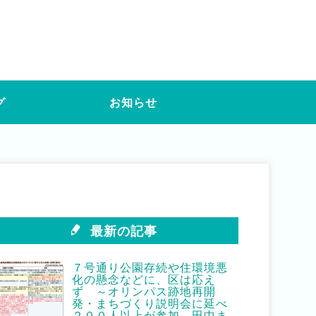
グ
お知らせ
最新の記事
７号通り公園存続や住環境悪
化の懸念などに、区は応え
ず ～オリンパス跡地再開
発・まちづくり説明会に延べ
２００人以上が参加 田中ま