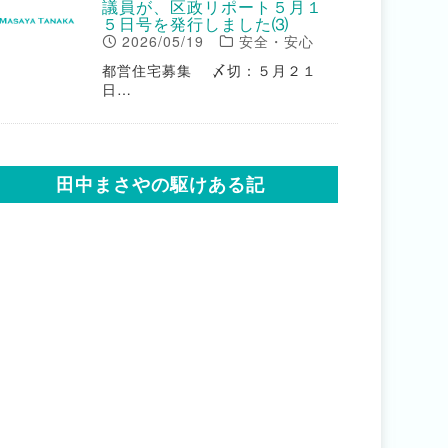
議員が、区政リポート５月１
５日号を発行しました⑶
2026/05/19
安全・安心
都営住宅募集 〆切：５月２１
日…
田中まさやの駆けある記