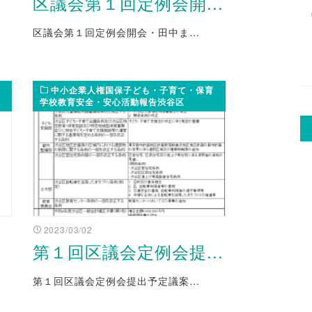
区議会第１回定例会開...
区議会第１回定例会開会・田中ま…
中小企業人権国保子ども・子育て・保育
学校教育安全・安心活動報告渋谷区
2023/03/02
第１回区議会定例会提...
第１回区議会定例会提出予定議案…