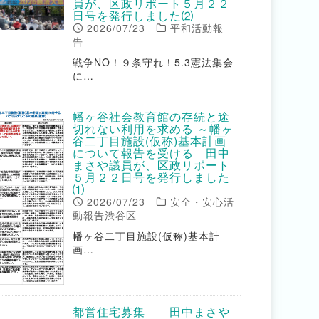
員が、区政リポート５月２２
日号を発行しました⑵
2026/07/23
平和活動報
告
戦争NO！９条守れ！5.3憲法集会
に…
幡ヶ谷社会教育館の存続と途
切れない利用を求める ～幡ヶ
谷二丁目施設(仮称)基本計画
について報告を受ける 田中
まさや議員が、区政リポート
５月２２日号を発行しました
⑴
2026/07/23
安全・安心活
動報告渋谷区
幡ヶ谷二丁目施設(仮称)基本計
画…
都営住宅募集 田中まさや