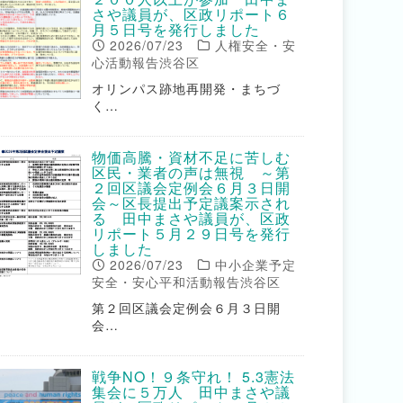
さや議員が、区政リポート６
月５日号を発行しました
2026/07/23
人権安全・安
心活動報告渋谷区
オリンパス跡地再開発・まちづ
く…
物価高騰・資材不足に苦しむ
区民・業者の声は無視 ～第
２回区議会定例会６月３日開
会～区長提出予定議案示され
る 田中まさや議員が、区政
リポート５月２９日号を発行
しました
2026/07/23
中小企業予定
安全・安心平和活動報告渋谷区
第２回区議会定例会６月３日開
会…
戦争NO！９条守れ！ 5.3憲法
集会に５万人 田中まさや議