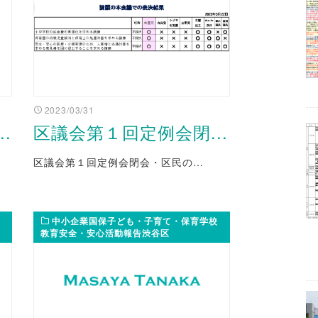
2023/03/31
.
区議会第１回定例会閉...
区議会第１回定例会閉会・区民の…
中小企業国保子ども・子育て・保育学校
教育安全・安心活動報告渋谷区