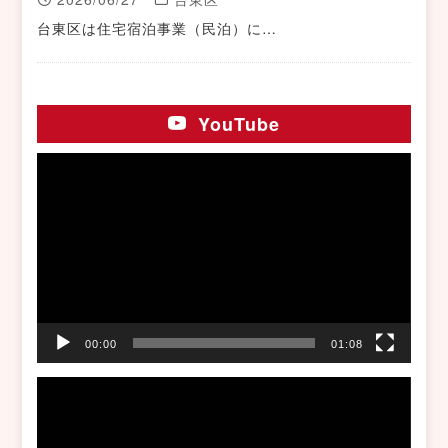
台東区は住宅宿泊事業（民泊）に…
YouTube
動
画
プ
レ
ー
ヤ
ー
00:00
01:08
動
画
プ
レ