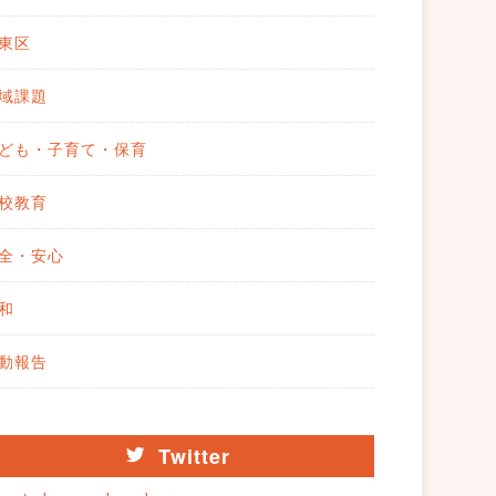
東区
域課題
ども・子育て・保育
校教育
全・安心
和
動報告
Twitter