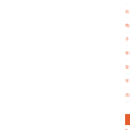
台
地
子
学
安
平
活