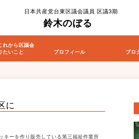
日本共産党台東区議会議員 区議3期
鈴木のぼる
これから区議会
りたいこと
プロフィール
ブロ
区に
ッキーを作り販売している第三福祉作業所