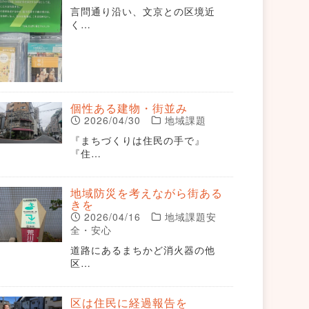
言問通り沿い、文京との区境近
く…
個性ある建物・街並み
2026/04/30
地域課題
『まちづくりは住民の手で』
『住…
地域防災を考えながら街ある
きを
2026/04/16
地域課題安
全・安心
道路にあるまちかど消火器の他
区…
区は住民に経過報告を