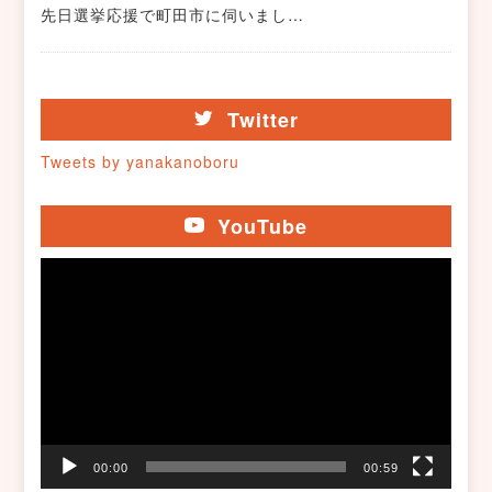
先日選挙応援で町田市に伺いまし…
Twitter
Tweets by yanakanoboru
YouTube
動
画
プ
レ
ー
ヤ
ー
00:00
00:59