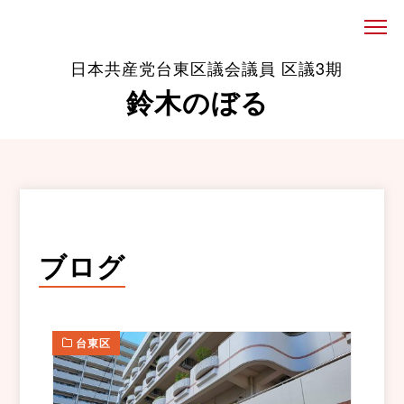
日本共産党台東区議会議員 区議3期
鈴木のぼる
ブログ
台東区