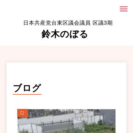
日本共産党台東区議会議員 区議3期
鈴木のぼる
ブログ