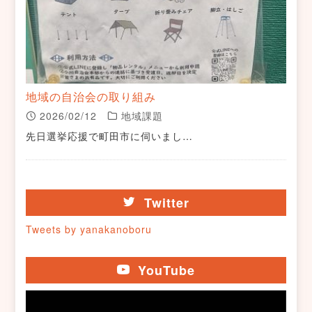
地域の自治会の取り組み
2026/02/12
地域課題
先日選挙応援で町田市に伺いまし…
Twitter
Tweets by yanakanoboru
YouTube
動
画