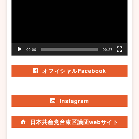
プ
レ
ー
ヤ
ー
00:00
00:27
オフィシャルFacebook
Instagram
日本共産党台東区議団webサイト