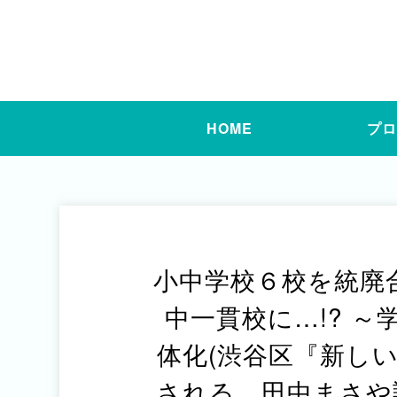
HOME
プ
小中学校６校を統廃
中一貫校に…!? 
体化(渋谷区『新し
される 田中まさや