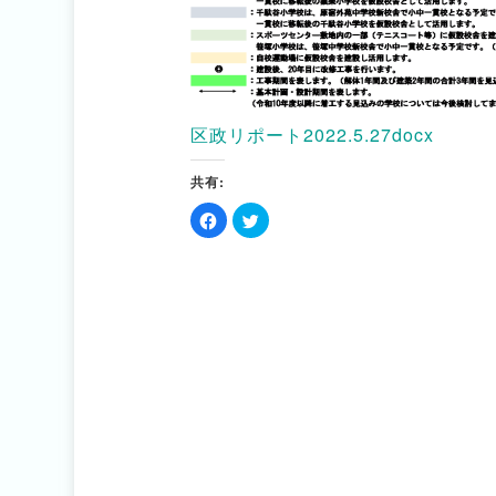
区政リポート2022.5.27docx
共有:
Facebook
ク
で
リ
共
ッ
有
ク
す
し
る
て
に
Twitter
は
で
ク
共
リ
有
ッ
(新
ク
し
し
い
て
ウ
く
ィ
だ
ン
さ
ド
い
ウ
(新
で
し
開
い
き
ウ
ま