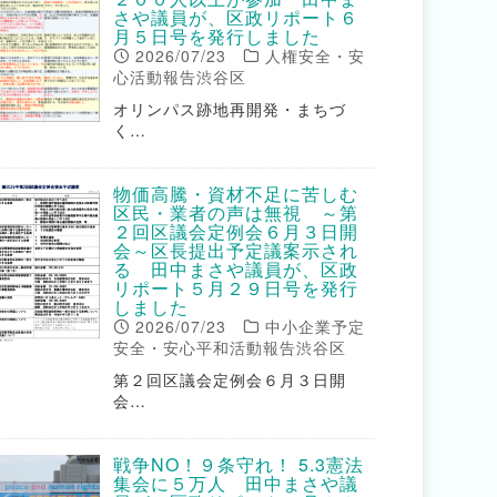
さや議員が、区政リポート６
月５日号を発行しました
2026/07/23
人権安全・安
心活動報告渋谷区
オリンパス跡地再開発・まちづ
く…
物価高騰・資材不足に苦しむ
区民・業者の声は無視 ～第
２回区議会定例会６月３日開
会～区長提出予定議案示され
る 田中まさや議員が、区政
リポート５月２９日号を発行
しました
2026/07/23
中小企業予定
安全・安心平和活動報告渋谷区
第２回区議会定例会６月３日開
会…
戦争NO！９条守れ！ 5.3憲法
集会に５万人 田中まさや議