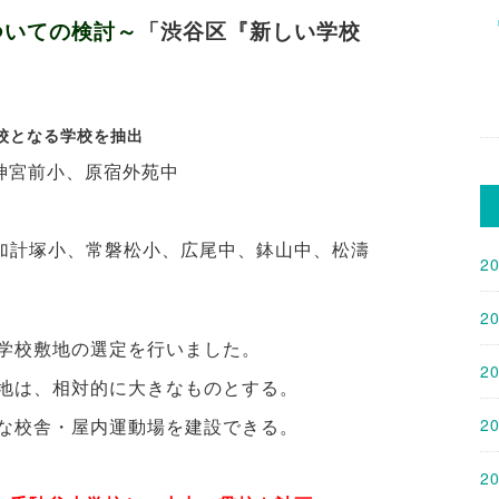
ついての検討～
「渋谷区『新しい学校
校となる学校を抽出
神宮前小、原宿外苑中
加計塚小、常磐松小、広尾中、鉢山中、松濤
2
2
学校敷地の選定を行いました。
2
地は、相対的に大きなものとする。
な校舎・屋内運動場を建設できる。
2
2