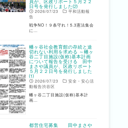
員が、区政リポート５月２２
日号を発行しました⑵
2026/07/23
平和活動報
告
戦争NO！９条守れ！5.3憲法集会
に…
幡ヶ谷社会教育館の存続と途
切れない利用を求める ～幡ヶ
谷二丁目施設(仮称)基本計画
について報告を受ける 田中
まさや議員が、区政リポート
５月２２日号を発行しました
⑴
2026/07/23
安全・安心活
動報告渋谷区
幡ヶ谷二丁目施設(仮称)基本計
画…
都営住宅募集 田中まさや