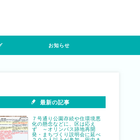
グ
お知らせ
最新の記事
７号通り公園存続や住環境悪
化の懸念などに、区は応え
ず ～オリンパス跡地再開
発・まちづくり説明会に延べ
２００人以上が参加 田中ま