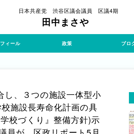
日本共産党 渋谷区議会議員 区議4期
田中まさや
ロフィール
政策
ブロ
合し、３つの施設一体型小
～学校施設長寿命化計画の具
い学校づくり』整備方針)示
議員が、区政リポート5月