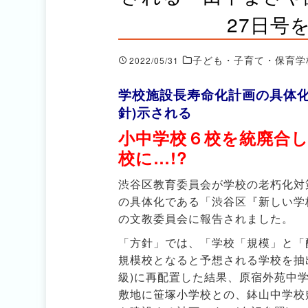
27日号
子ども・子育て・保育学
2022/05/31
学校施設長寿命化計画の具体化
針)示される
小中学校６校を統廃合
校に…!?
渋谷区教育委員会が学校の老朽化対
の具体化である「渋谷区『新しい学
の文教委員会に報告されました。
「方針」では、「学校「規模」と「
規模校となると予想される学校を抽出
級)に再配置した結果、原宿外苑中
敷地に笹塚小学校との、鉢山中学校