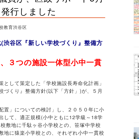
を発行しました
校教育渋谷区
(渋谷区『新しい学校づくり』整備方
し、３つの施設一体型小中一貫
策として策定した「学校施設長寿命化計画」
校づくり』整備方針(以下「方針」)が、５月
配置」についての検討」し、２０５０年に小
して、適正規模(小中ともに12学級～18学
学校敷地に千駄ヶ谷小学校との、笹塚中学校
敷地に猿楽小学校との、それぞれ小中一貫校