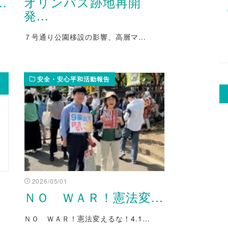
.
オリンパス跡地再開
発...
７号通り公園移設の影響、高層マ…
安全・安心平和活動報告
2026/05/01
ＮＯ ＷＡＲ！憲法変...
ＮＯ ＷＡＲ！憲法変えるな！4.1…