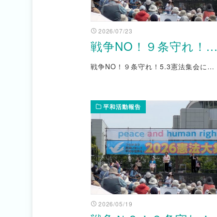
2026/07/23
戦争NO！９条守れ！..
戦争NO！９条守れ！5.3憲法集会に…
平和活動報告
2026/05/19