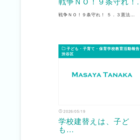
戦争ＮＯ！９条守れ！..
戦争ＮＯ！９条守れ！ ５．３憲法…
子ども・子育て・保育学校教育活動報告
渋谷区
2026/05/19
学校建替えは、子ど
も...