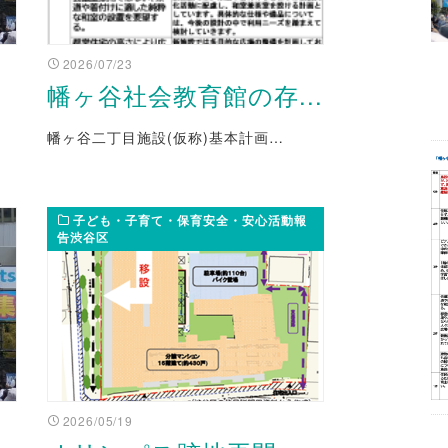
2026/07/23
.
幡ヶ谷社会教育館の存...
幡ヶ谷二丁目施設(仮称)基本計画…
子ども・子育て・保育安全・安心活動報
告渋谷区
2026/05/19