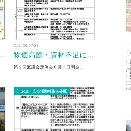
2026/07/23
.
物価高騰・資材不足に...
第２回区議会定例会６月３日開会…
安全・安心活動報告渋谷区