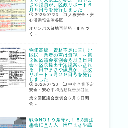
さや議員が、区政リポート６
月５日号を発行しました
2026/07/23
人権安全・安
心活動報告渋谷区
オリンパス跡地再開発・まちづ
く…
物価高騰・資材不足に苦しむ
区民・業者の声は無視 ～第
２回区議会定例会６月３日開
会～区長提出予定議案示され
る 田中まさや議員が、区政
リポート５月２９日号を発行
しました
2026/07/23
中小企業予定
安全・安心平和活動報告渋谷区
第２回区議会定例会６月３日開
会…
戦争NO！９条守れ！ 5.3憲法
集会に５万人 田中まさや議