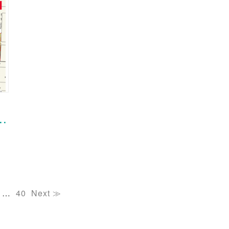
.
…
40
Next ≫