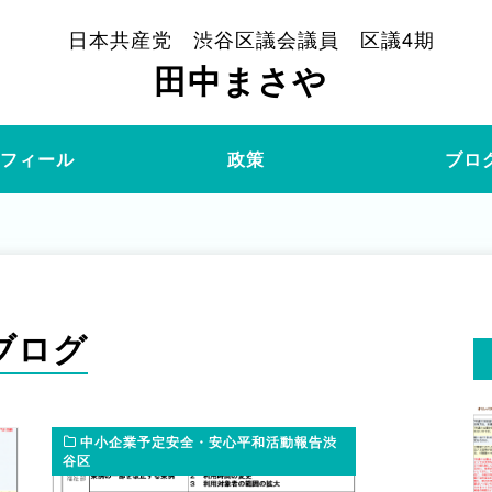
日本共産党 渋谷区議会議員 区議4期
田中まさや
ロフィール
政策
ブロ
ブログ
中小企業予定安全・安心平和活動報告渋
谷区