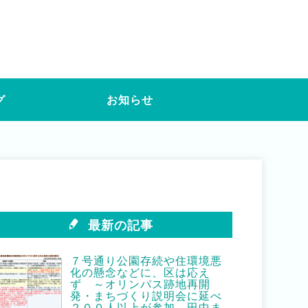
グ
お知らせ
最新の記事
７号通り公園存続や住環境悪
化の懸念などに、区は応え
ず ～オリンパス跡地再開
発・まちづくり説明会に延べ
２００人以上が参加 田中ま