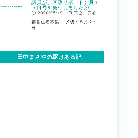
議員が、区政リポート５月１
５日号を発行しました⑶
2026/05/19
安全・安心
都営住宅募集 〆切：５月２１
日…
田中まさやの駆けある記