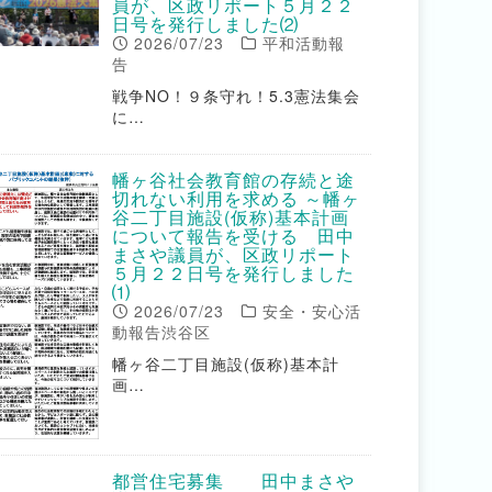
員が、区政リポート５月２２
日号を発行しました⑵
2026/07/23
平和活動報
告
戦争NO！９条守れ！5.3憲法集会
に…
幡ヶ谷社会教育館の存続と途
切れない利用を求める ～幡ヶ
谷二丁目施設(仮称)基本計画
について報告を受ける 田中
まさや議員が、区政リポート
５月２２日号を発行しました
⑴
2026/07/23
安全・安心活
動報告渋谷区
幡ヶ谷二丁目施設(仮称)基本計
画…
都営住宅募集 田中まさや