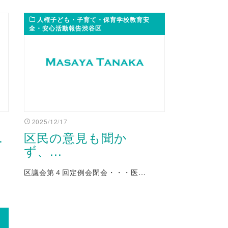
人権子ども・子育て・保育学校教育安
全・安心活動報告渋谷区
2025/12/17
.
区民の意見も聞か
ず、...
区議会第４回定例会閉会・・・医…