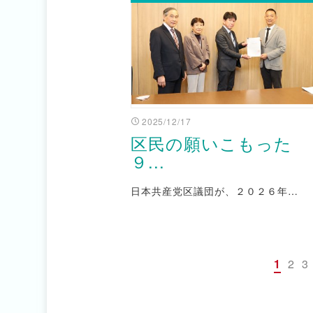
2025/12/17
区民の願いこもった
９...
日本共産党区議団が、２０２６年…
1
2
3