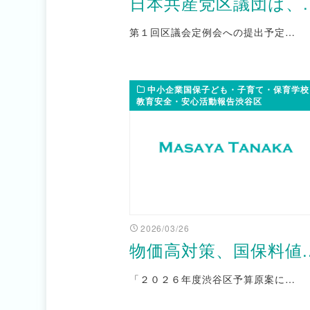
日本共産党区議団は、..
第１回区議会定例会への提出予定…
中小企業国保子ども・子育て・保育学校
教育安全・安心活動報告渋谷区
2026/03/26
物価高対策、国保料値..
「２０２６年度渋谷区予算原案に…