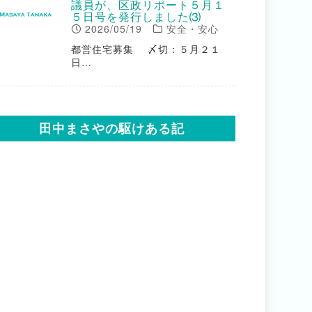
議員が、区政リポート５月１
５日号を発行しました⑶
2026/05/19
安全・安心
都営住宅募集 〆切：５月２１
日…
田中まさやの駆けある記