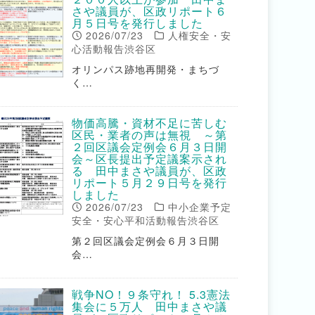
さや議員が、区政リポート６
月５日号を発行しました
2026/07/23
人権安全・安
心活動報告渋谷区
オリンパス跡地再開発・まちづ
く…
物価高騰・資材不足に苦しむ
区民・業者の声は無視 ～第
２回区議会定例会６月３日開
会～区長提出予定議案示され
る 田中まさや議員が、区政
リポート５月２９日号を発行
しました
2026/07/23
中小企業予定
安全・安心平和活動報告渋谷区
第２回区議会定例会６月３日開
会…
戦争NO！９条守れ！ 5.3憲法
集会に５万人 田中まさや議