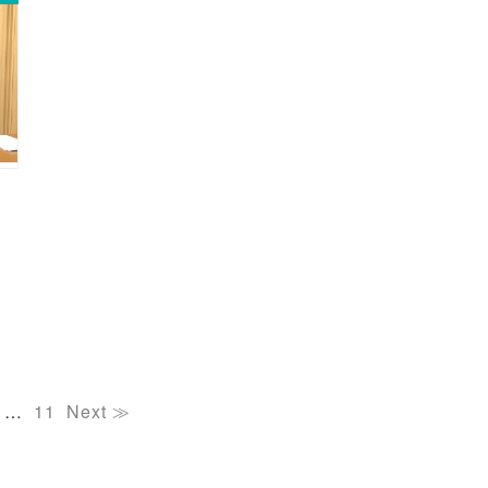
…
11
Next ≫