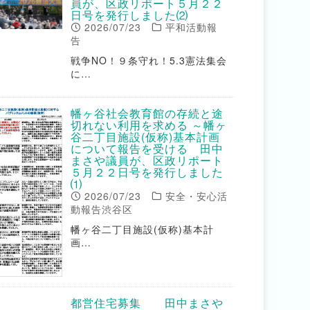
員が、区政リポート５月２２
日号を発行しました⑵
2026/07/23
平和活動報
告
戦争NO！９条守れ！5.3憲法集会
に…
幡ヶ谷社会教育館の存続と途
切れない利用を求める ～幡ヶ
谷二丁目施設(仮称)基本計画
について報告を受ける 田中
まさや議員が、区政リポート
５月２２日号を発行しました
⑴
2026/07/23
安全・安心活
動報告渋谷区
幡ヶ谷二丁目施設(仮称)基本計
画…
都営住宅募集 田中まさや