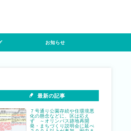
グ
お知らせ
最新の記事
７号通り公園存続や住環境悪
化の懸念などに、区は応え
ず ～オリンパス跡地再開
発・まちづくり説明会に延べ
２００人以上が参加 田中ま