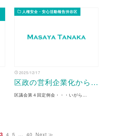
人権安全・安心活動報告渋谷区
2025/12/17
区政の営利企業化から...
区議会第４回定例会・・・いがら…
3
4
5
…
40
Next ≫