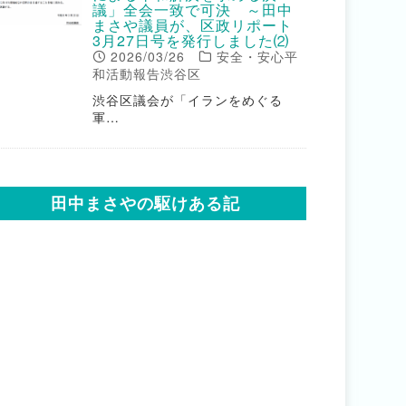
議」全会一致で可決 ～田中
まさや議員が、区政リポート
3月27日号を発行しました⑵
2026/03/26
安全・安心平
和活動報告渋谷区
渋谷区議会が「イランをめぐる
軍…
田中まさやの駆けある記