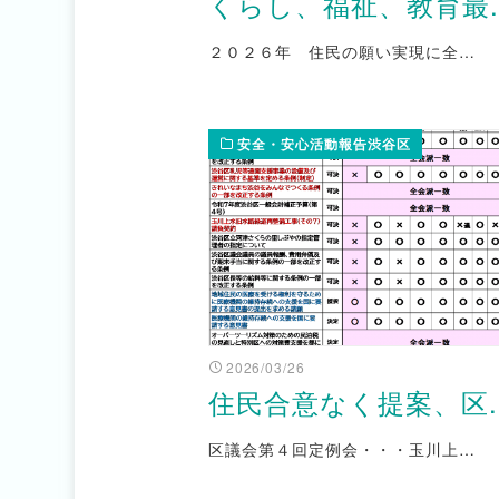
くらし、福祉、教育最..
２０２６年 住民の願い実現に全…
安全・安心活動報告渋谷区
2026/03/26
住民合意なく提案、区..
区議会第４回定例会・・・玉川上…