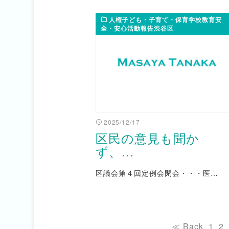
人権子ども・子育て・保育学校教育安
全・安心活動報告渋谷区
2025/12/17
区民の意見も聞か
ず、...
区議会第４回定例会閉会・・・医…
≪ Back
1
2