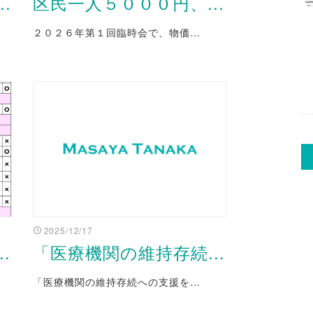
.
区民一人５０００円、...
２０２６年第１回臨時会で、物価…
2025/12/17
.
「医療機関の維持存続...
「医療機関の維持存続への支援を…