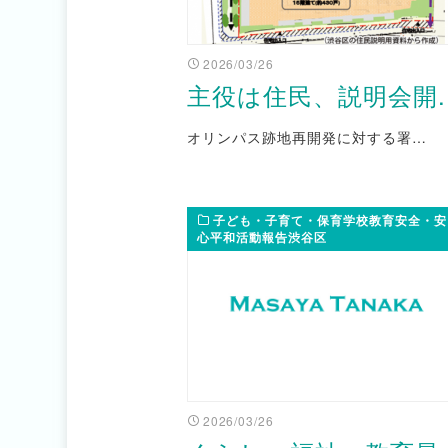
2026/03/26
主役は住民、説明会開..
オリンパス跡地再開発に対する署…
子ども・子育て・保育学校教育安全・安
心平和活動報告渋谷区
2026/03/26