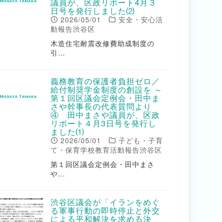
議員が、区政リポート4月３
日号を発行しました⑵
2026/05/01
安全・安心活
動報告渋谷区
木造住宅耐震改修費助成制度の
引…
義務教育の保護者負担ゼロ／
給付制奨学金制度の創設を ～
第１回区議会定例会・田中ま
さや幹事長の代表質問より
④ 田中まさや議員が、区政
リポート４月3日号を発行し
ました⑴
2026/05/01
子ども・子育
て・保育学校教育活動報告渋谷区
第１回区議会定例会・田中まさ
や…
渋谷区議会が「イランをめぐ
る軍事行動の即時停止と外交
による平和解決を求める決