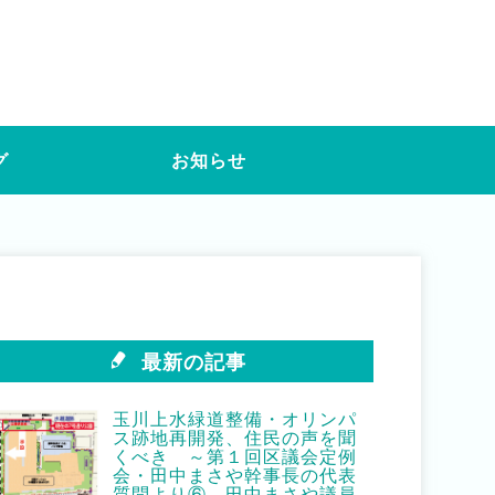
グ
お知らせ
最新の記事
玉川上水緑道整備・オリンパ
ス跡地再開発、住民の声を聞
くべき ～第１回区議会定例
会・田中まさや幹事長の代表
質問より⑥ 田中まさや議員