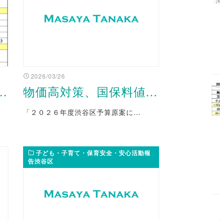
2026/03/26
.
物価高対策、国保料値...
「２０２６年度渋谷区予算原案に…
子ども・子育て・保育安全・安心活動報
告渋谷区