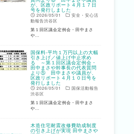
が、区政リポート４月１７日
号を発行しました
2026/05/01
安全・安心活
動報告渋谷区
第１回区議会定例会・田中まさ
や…
国保料-平均１万円以上の大幅
引き上げ／値上げ中止求め
る ～第１回区議会定例会・
田中まさや幹事長の代表質問
より⑤ 田中まさや議員が、
区政リポート４月１０日号を
発行しました
2026/05/01
国保活動報告
渋谷区
第１回区議会定例会・田中まさ
や…
木造住宅耐震改修費助成制度
の引き上げが実現 田中まさや