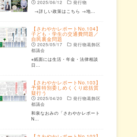
2025/06/12
発行物
→詳しい政策はこちら →地…
【さわやかレポートNo.104】
子ども・学生の交通費問題／
自民裏金問題
2025/05/17
発行物葛飾区
都議会
※紙面には生活・年金・法律相談
日…
【さわやかレポートNo.103】
予算特別委しめくくり総括質
疑行う
2025/04/20
発行物葛飾区
都議会
和泉なおみの「さわやかレポート
N…
【さわやかレポートNo.102】