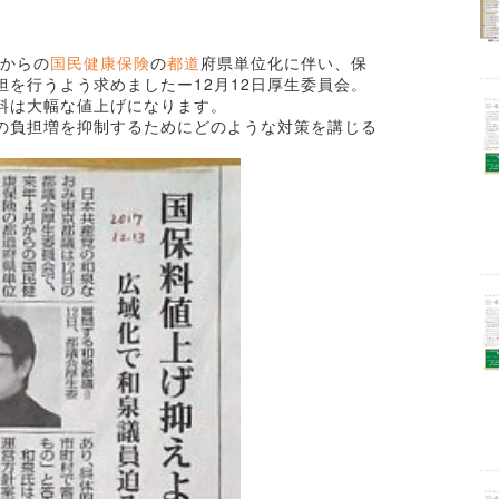
月からの
国民健康保険
の
都道
府県単位化に伴い、保
を行うよう求めましたー12月12日厚生委員会。
料は大幅な値上げになります。
の負担増を抑制するためにどのような対策を講じる