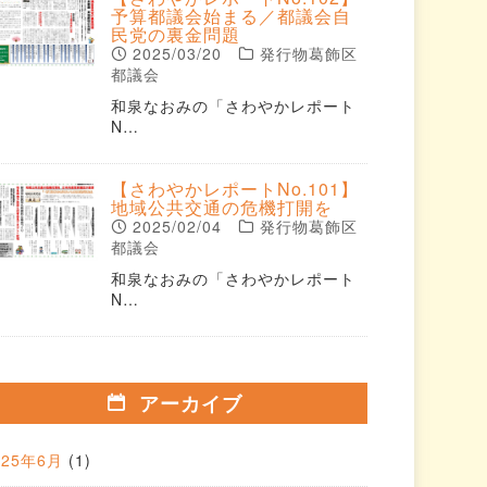
予算都議会始まる／都議会自
民党の裏金問題
2025/03/20
発行物葛飾区
都議会
和泉なおみの「さわやかレポート
N…
【さわやかレポートNo.101】
地域公共交通の危機打開を
2025/02/04
発行物葛飾区
都議会
和泉なおみの「さわやかレポート
N…
アーカイブ
025年6月
(1)