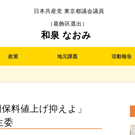
日本共産党 東京都議会議員
（葛飾区選出）
和泉 なおみ
政策
地元課題
活動報告
国保料値上げ抑えよ」
生委