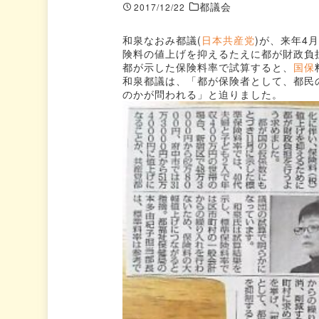
都議会
2017/12/22
和泉なおみ都議(
日本共産党
)が、来年4
険料の値上げを抑えるたえに都が財政負担
都が示した保険料率で試算すると、
国保
和泉都議は、「都が保険者として、都民
のかが問われる」と迫りました。