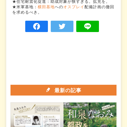
★住宅耐震化促進：助成対象が狭すぎる。拡充を。
★米軍基地：
横田基地
への
オスプレイ
配備計画の撤回
を求めるべき。
最新の記事