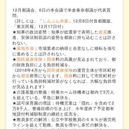
12月都議会、6日の本会議で米倉春奈都議が代表質
問。
（詳しくは、「
しんぶん赤旗
」12月8日付首都圏版、
「東京民報」12月17日付）
★知事の政治姿勢：知事が総選挙で表明した
改憲
推
進、安保法制容認の姿勢を都政に持ち込むことは許さ
れない。
★
築地市場
：市場業者の納得と合意なしに移転を強引
に進めることは許されない。
★
国民健康保険
：
国保
料の高騰が見込まれており、都
の財政負担による負担軽減を。
《2018年4月から
国民健康保険
の運営主体が市区町村
から
都道
府県になります。
国保
料に対して市区町村が
行っている負担軽減対策がなくなれば、大幅な負担増
が見込まれます》
★介護基盤の整備：特養ホーム待機者は都内で3万人
を超えている。早急に解決を。
★認可保育園の増設：待機児童は「隠れ」を含めて2
万8千人。整備目標の引き上げ、今年度終了予定都有
地貸付料減額制度の継続と拡充を。
★教員多忙の解消：公立中学校教員の６８％が過労死
ラインを超えて勤務。教員を増やし多忙の解決を。