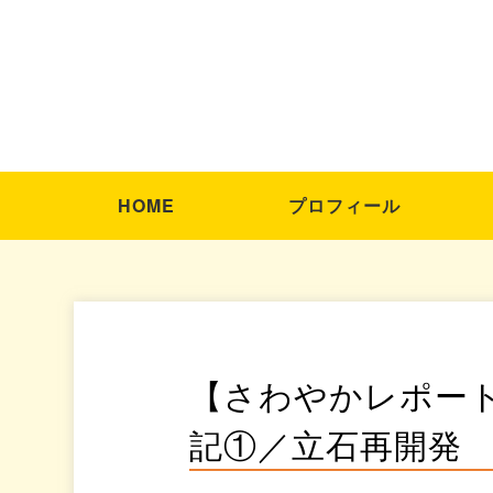
HOME
プロフィール
【さわやかレポート
記①／立石再開発