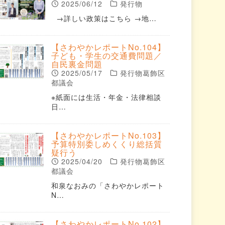
2025/06/12
発行物
→詳しい政策はこちら →地…
【さわやかレポートNo.104】
子ども・学生の交通費問題／
自民裏金問題
2025/05/17
発行物葛飾区
都議会
※紙面には生活・年金・法律相談
日…
【さわやかレポートNo.103】
予算特別委しめくくり総括質
疑行う
2025/04/20
発行物葛飾区
都議会
和泉なおみの「さわやかレポート
N…
【さわやかレポートNo.102】