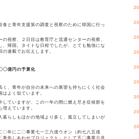
2
2
校給食と青年支援策の調査と視察のために韓国に行っ
2
ーの視察、２日目は教育庁と流通センターの視察、
し、帰国。タイトな日程でしたが、とても勉強にな
回の連載でお伝えします。
2
2
〇〇億円の予算化
2
高く、青年が自分の未来への展望も持ちにくく社会
国はよく似ています。
2
中していますが、この一年の間に燃え尽き症候群を
も増えています。
2
人暮らしもほかの地域より多く、孤立してしまいが
2
二〇年に二〇事業七一三六億ウオン（約七八五億
「青年しあわせプロジェクト」として五〇事業六兆