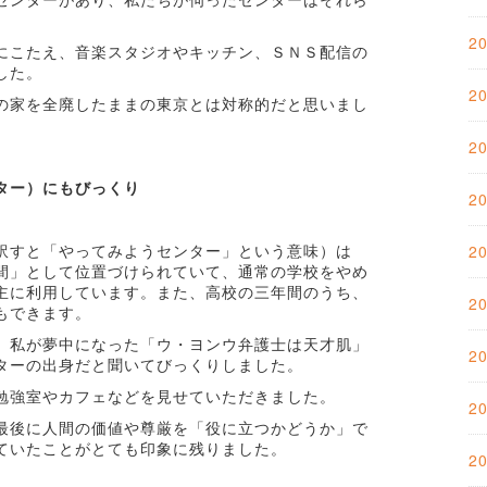
2
にこたえ、音楽スタジオやキッチン、ＳＮＳ配信の
した。
2
の家を全廃したままの東京とは対称的だと思いまし
2
ター）にもびっくり
2
訳すと「やってみようセンター」という意味）は
2
間」として位置づけられていて、通常の学校をやめ
主に利用しています。また、高校の三年間のうち、
2
もできます。
、私が夢中になった「ウ・ヨンウ弁護士は天才肌」
2
ターの出身だと聞いてびっくりしました。
勉強室やカフェなどを見せていただきました。
2
最後に人間の価値や尊厳を「役に立つかどうか」で
ていたことがとても印象に残りました。
2