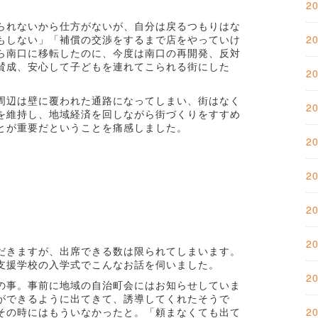
2
られないから仕方がないが、自分は戻るつもりはな
もしない」「補償の交渉をするまで店をやっていけ
2
ら南口に移転したのに、今度は南口の再開発、反対
賛成、安心して子どもを連れてこられる街にした
2
周辺は壁に覆われた通路になってしまい、街はなく
2
を維持し、地域経済を回しながら街づくりをすすめ
とが重要だということを痛感しました。
2
2
2
2
だきますが、出席できる数は限られてしまいます。
支援学校の入学式でこんなお話を伺いました。
2
の事。事前に地域の自治町会にはお知らせしていま
ができるように出てきて、誘導してくれたそうで
その時にはもういなかったと。「頼まなくても出て
2