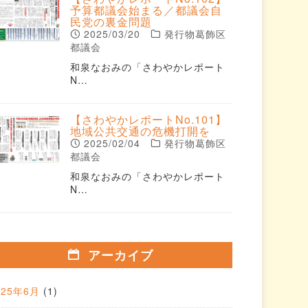
予算都議会始まる／都議会自
民党の裏金問題
2025/03/20
発行物葛飾区
都議会
和泉なおみの「さわやかレポート
N…
【さわやかレポートNo.101】
地域公共交通の危機打開を
2025/02/04
発行物葛飾区
都議会
和泉なおみの「さわやかレポート
N…
アーカイブ
025年6月
(1)