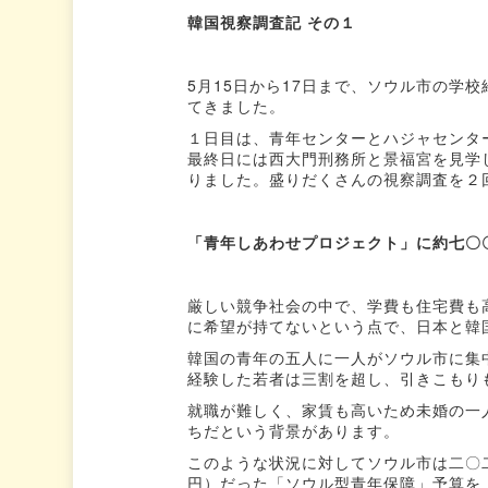
韓国視察調査記 その１
5月15日から17日まで、ソウル市の学
てきました。
１日目は、青年センターとハジャセンタ
最終日には西大門刑務所と景福宮を見学
りました。盛りだくさんの視察調査を２
「青年しあわせプロジェクト」に約七〇
厳しい競争社会の中で、学費も住宅費も
に希望が持てないという点で、日本と韓
韓国の青年の五人に一人がソウル市に集
経験した若者は三割を超し、引きこもり
就職が難しく、家賃も高いため未婚の一
ちだという背景があります。
このような状況に対してソウル市は二〇
円）だった「ソウル型青年保障」予算を