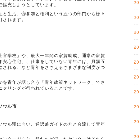
2
で拡充しようとしています。
祉と生活、⑤参加と権利という五つの部門から様々
2
目されます。
2
2
士官学校」や、最大一年間の家賃助成、通常の家賃
年安心住宅」、仕事をしていない青年には、月額五
2
給される、など青年をささえるさまざまな制度がつ
2
かを青年が話し合う「青年政策ネットワーク」でさ
ニタリングが行われていることです。
2
ソウル市
2
2
ソウル駅に向い、通訳兼ガイドの方と合流して青年
2
センターがあり、私たちが伺ったセンターはそれら