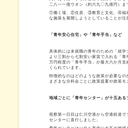
二八一一億ウオン（約六九〇九億円）ま
①働く場、②住居、③教育と文化、④福
な施策を展開しようとしていることが注
「青年安心住宅」や「青年手当」など
具体的には未就職の青年のための「就学
より三割から七割安い家賃で入れる「青
万円程度の「青年手当」が最大六か月支
くられています。
特徴的なのはどのような政策が必要なの
まざまな分科会ごとに政策提案や政策モ
地域ごとに「青年センター」が十五ある
視察第一日目は仁川空港から空港鉄道で
センターに直行しました。
青年センターはソウル市内に十五の地域