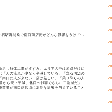
2
2
2
、立石駅再開発で南口商店街がどんな影響をうけてい
2
2
2
撤退し解体工事がすすみ、エリアの中は通路だけに
は「人の流れが少なく半減している」「立石周辺の
「南口に人が来ない、店は厳しい」「乗り降りの人
2
年前から売上半減、北口の影響でさらに二割減だ」
発事業が南口商店街に深刻な影響を与えていること
2
2