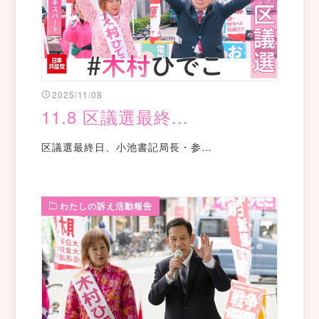
2025/11/08
11.8 区議選最終...
区議選最終日、小池書記局長・参…
わたしの訴え活動報告