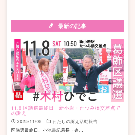
最新の記事
11.8 区議選最終日 新小岩・たつみ橋交差点で
の訴え
2025/11/08
わたしの訴え活動報告
区議選最終日、小池書記局長・参…