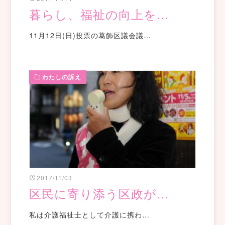
暮らし、福祉の向上を...
11月12日(日)投票の葛飾区議会議…
わたしの訴え
2017/11/03
区民に寄り添う区政が...
私は介護福祉士として介護に携わ…