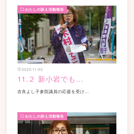
わたしの訴え活動報告
2025/11/02
11.２ 新小岩でも...
吉良よし子参院議員の応援を受け…
わたしの訴え活動報告