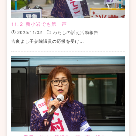
11.２ 新小岩でも第一声
2025/11/02
わたしの訴え活動報告
吉良よし子参院議員の応援を受け…