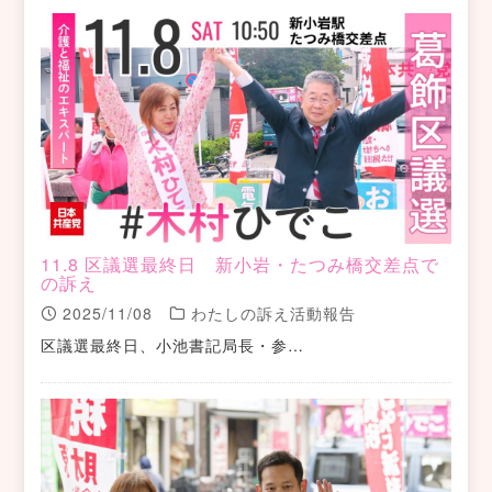
11.8 区議選最終日 新小岩・たつみ橋交差点で
の訴え
2025/11/08
わたしの訴え活動報告
区議選最終日、小池書記局長・参…