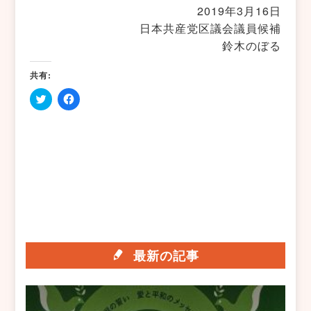
2019年3月16日
日本共産党区議会議員候補
鈴木のぼる
共有:
ク
Facebook
リ
で
ッ
共
ク
有
し
す
て
る
Twitter
に
で
は
共
ク
有
リ
(新
ッ
し
ク
い
し
ウ
て
ィ
く
ン
だ
最新の記事
ド
さ
ウ
い
で
(新
開
し
き
い
ま
ウ
す)
ィ