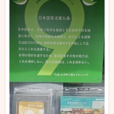
ン
ド
ウ
で
開
き
ま
す)