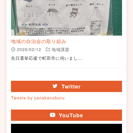
地域の自治会の取り組み
2026/02/12
地域課題
先日選挙応援で町田市に伺いまし…
Twitter
Tweets by yanakanoboru
YouTube
動
画