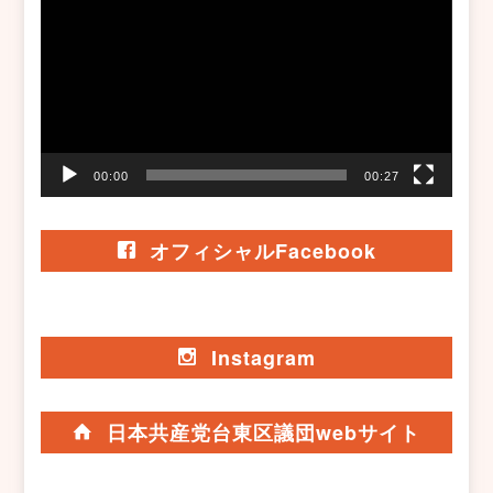
プ
レ
ー
ヤ
ー
00:00
00:27
オフィシャルFacebook
Instagram
日本共産党台東区議団webサイト