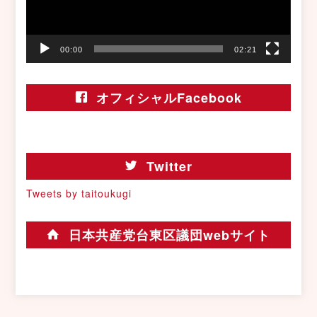
ー
00:00
02:21
オフィシャルFacebook
Twitter
Tweets by taitoukugi
日本共産党台東区議団webサイト