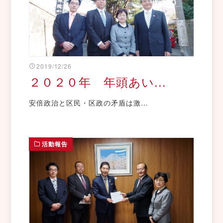
2019/12/26
２０２０年 年頭あい...
安倍政治と区民・区政の矛盾は激…
活動報告