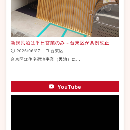
新規民泊は平日営業のみ～台東区が条例改正
2026/06/27
台東区
台東区は住宅宿泊事業（民泊）に…
YouTube
動
画
プ
レ
ー
ヤ