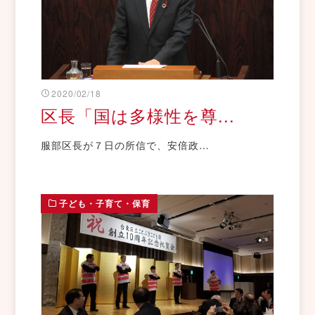
2020/02/18
区長「国は多様性を尊...
服部区長が７日の所信で、安倍政…
子ども・子育て・保育