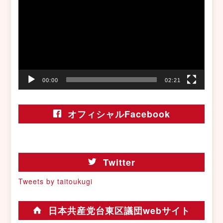
プ
レ
ー
ヤ
ー
00:00
02:21
オフィシャルFacebook
Twitter
Tweets by taitoukugi
日本共産党台東区議団webサイト