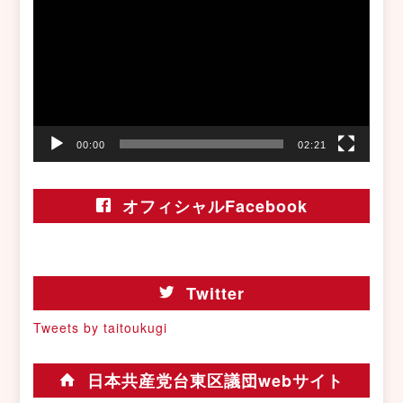
プ
レ
ー
ヤ
ー
00:00
02:21
オフィシャルFacebook
Twitter
Tweets by taitoukugi
日本共産党台東区議団webサイト