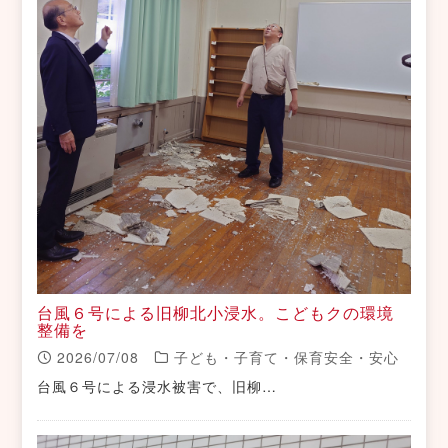
台風６号による旧柳北小浸水。こどもクの環境
整備を
2026/07/08
子ども・子育て・保育安全・安心
台風６号による浸水被害で、旧柳…