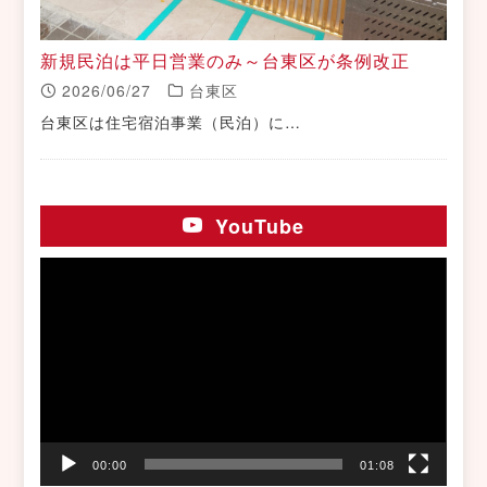
新規民泊は平日営業のみ～台東区が条例改正
2026/06/27
台東区
台東区は住宅宿泊事業（民泊）に…
YouTube
動
画
プ
レ
ー
ヤ
ー
00:00
01:08