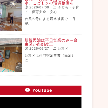
水。こどもクの環境整備を
2026/07/08
子ども・子育
て・保育安全・安心
台風６号による浸水被害で、旧
柳…
新規民泊は平日営業のみ～台
東区が条例改正
2026/06/27
台東区
台東区は住宅宿泊事業（民泊）
に…
YouTube