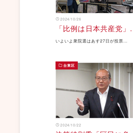
2024/10/26
「比例は日本共産党」..
いよいよ衆院選はあす27日が投票…
台東区
2024/10/22