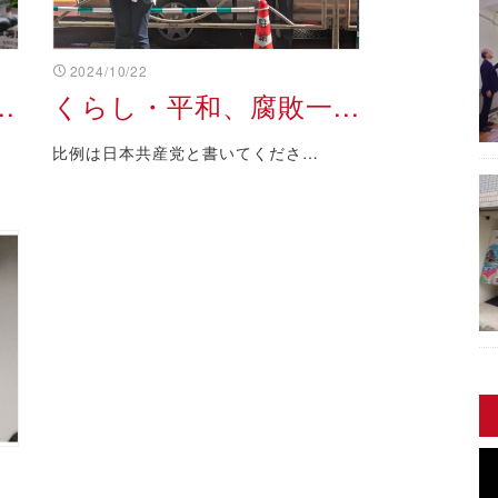
2024/10/22
.
くらし・平和、腐敗一...
比例は日本共産党と書いてくださ…
動
画