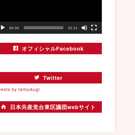
00:00
02:21
オフィシャルFacebook
Twitter
eets by taitoukugi
日本共産党台東区議団webサイト