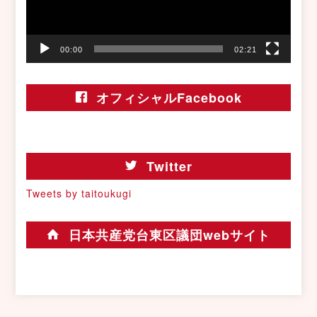
ー
00:00
02:21
オフィシャルFacebook
Twitter
Tweets by taitoukugi
日本共産党台東区議団webサイト