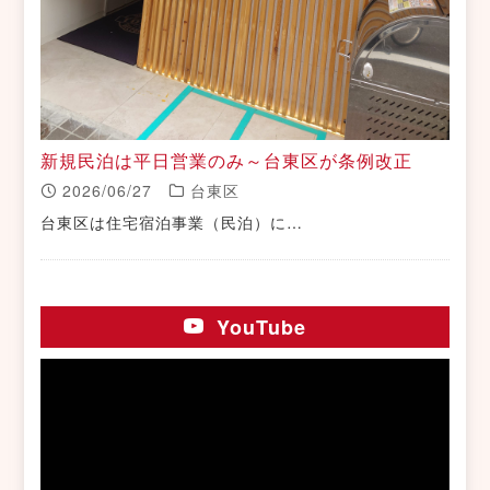
新規民泊は平日営業のみ～台東区が条例改正
2026/06/27
台東区
台東区は住宅宿泊事業（民泊）に…
YouTube
動
画
プ
レ
ー
ヤ