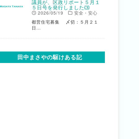
議員が、区政リポート５月１
５日号を発行しました⑶
2026/05/19
安全・安心
都営住宅募集 〆切：５月２１
日…
田中まさやの駆けある記