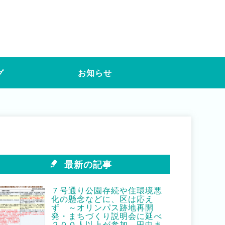
グ
お知らせ
最新の記事
７号通り公園存続や住環境悪
化の懸念などに、区は応え
ず ～オリンパス跡地再開
発・まちづくり説明会に延べ
２００人以上が参加 田中ま