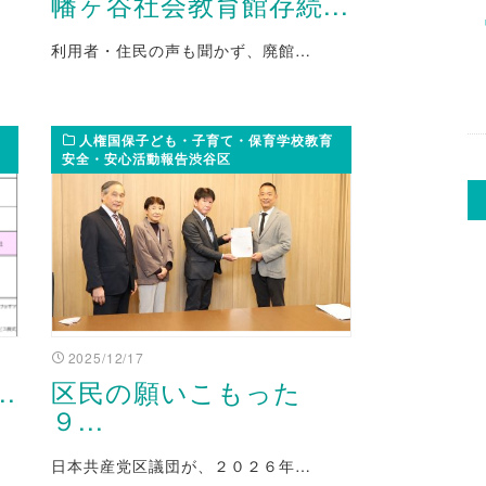
幡ヶ谷社会教育館存続...
利用者・住民の声も聞かず、廃館…
人権国保子ども・子育て・保育学校教育
安全・安心活動報告渋谷区
2025/12/17
.
区民の願いこもった
９...
日本共産党区議団が、２０２６年…