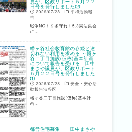
員が、区政リポート５月２２
日号を発行しました⑵
2026/07/23
平和活動報
告
戦争NO！９条守れ！5.3憲法集会
に…
幡ヶ谷社会教育館の存続と途
切れない利用を求める ～幡ヶ
谷二丁目施設(仮称)基本計画
について報告を受ける 田中
まさや議員が、区政リポート
５月２２日号を発行しました
⑴
2026/07/23
安全・安心活
動報告渋谷区
幡ヶ谷二丁目施設(仮称)基本計
画…
都営住宅募集 田中まさや