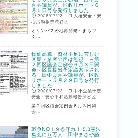
さや議員が、区政リポート６
月５日号を発行しました
2026/07/23
人権安全・安
心活動報告渋谷区
オリンパス跡地再開発・まちづ
く…
物価高騰・資材不足に苦しむ
区民・業者の声は無視 ～第
２回区議会定例会６月３日開
会～区長提出予定議案示され
る 田中まさや議員が、区政
リポート５月２９日号を発行
しました
2026/07/23
中小企業予定
安全・安心平和活動報告渋谷区
第２回区議会定例会６月３日開
会…
戦争NO！９条守れ！ 5.3憲法
集会に５万人 田中まさや議