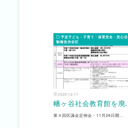
予定子ども・子育て・保育安全・安心活
動報告渋谷区
2025/12/17
幡ヶ谷社会教育館を廃..
第４回区議会定例会・11月26日開…