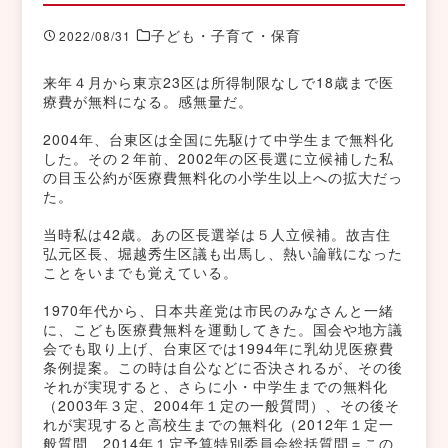
子ども・子育て・保育
2022/08/31
来年４月から東京23区は所得制限なしで18歳まで医
療費が無料になる。感無量だ。
2004年、台東区は全国に先駆けて中学生まで無料化
した。その２年前、2002年の区長選に立候補した私
の目玉公約が医療費無料化の小学生以上への拡大だっ
た。
当時私は42歳。あの区長選挙は５人立候補。故吉住
弘元区長、堀越秀生区議も出馬し、熱い論戦になった
ことをいまでも覚えている。
1970年代から、日本共産党は市民のみなさんと一緒
に、こども医療費無料を運動してきた。国会や地方議
会でも取り上げ、台東区では1994年に乳幼児医療費
条例提案。この時は自公などに否決されるが、その後
それが実現すると、さらに小・中学生までの無料化
（2003年３定、2004年１定の一般質問）、その後そ
れが実現すると高校生までの無料化（2012年１定一
般質問、2014年１定予算特別委員会総括質問＝この