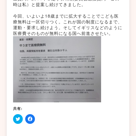
時は私）と提案し続けてきました。
今回、いよいよ18歳までに拡大することでこども医
療無料は一区切りつく。これが国の制度になるまで、
運動・要求し続けよう。そしてイギリスなどのように
医療費そのものが無料になる国へ前進させたい。
共有:
ク
Facebook
リ
で
ッ
共
ク
有