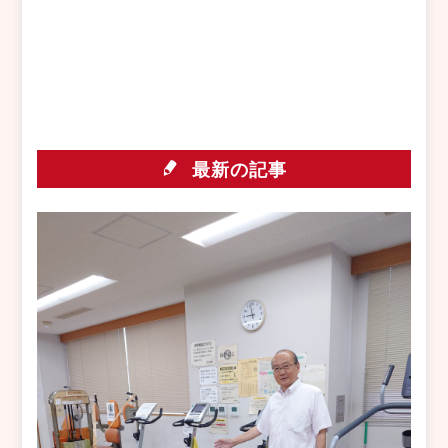
し
す
て
る
Twitter
に
で
は
共
ク
有
リ
(新
ッ
し
ク
い
し
ウ
て
ィ
く
ン
だ
最新の記事
ド
さ
ウ
い
で
(新
開
し
き
い
ま
ウ
す)
ィ
ン
ド
ウ
で
開
き
ま
す)