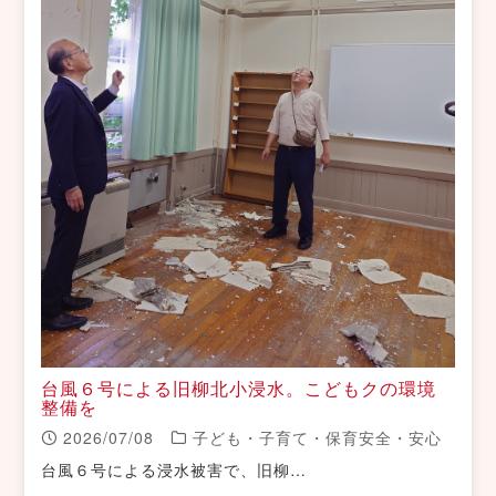
台風６号による旧柳北小浸水。こどもクの環境
整備を
2026/07/08
子ども・子育て・保育安全・安心
台風６号による浸水被害で、旧柳…