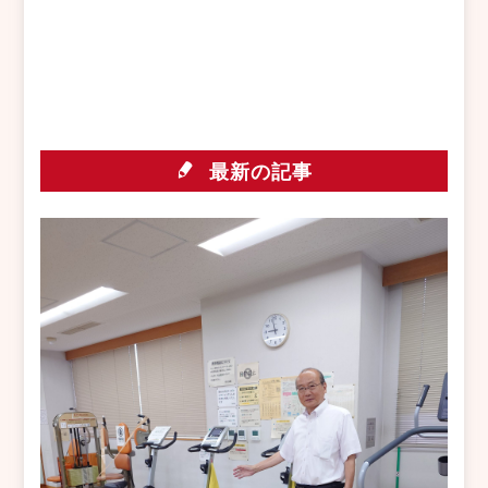
て
る
Twitter
に
で
は
共
ク
有
リ
(新
ッ
し
ク
い
し
ウ
て
ィ
く
ン
だ
最新の記事
ド
さ
ウ
い
で
(新
開
し
き
い
ま
ウ
す)
ィ
ン
ド
ウ
で
開
き
ま
す)