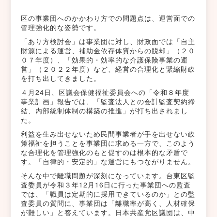
区の事業団へのかかわり方での問題点は、運営面での
管理強化的な姿勢です。
「あり方検討会」は事業団に対し、財政面では「自主
財源による運営、補助金依存体質からの脱却」（２０
０７年度）、「効果的・効率的な介護保険事業の運
営」（２０２２年度）など、経営の合理化と緊縮財政
を打ち出してきました。
４月24日、区議会保健福祉委員会への「令和８年度
事業計画」報告では、「監査法人との会計監査契約締
結、内部統制体制の構築の推進」が打ち出されまし
た。
利益を生み出せないため民間事業者が手を出せない政
策福祉を担うことを事業団に求める一方で、このよう
な合理化を管理強化のもと促すのは根本的な矛盾で
す。「自律的・安定的」な運営にもつながりません。
そんな中で離職問題が深刻になっています。台東区監
査委員が令和３年12月16日に行った事業団への監査
では、「職員は定期的に採用できているのか」との監
査委員の質問に、事業団は「離職率が高く、人材確保
が難しい」と答えています。日本共産党区議団は、中