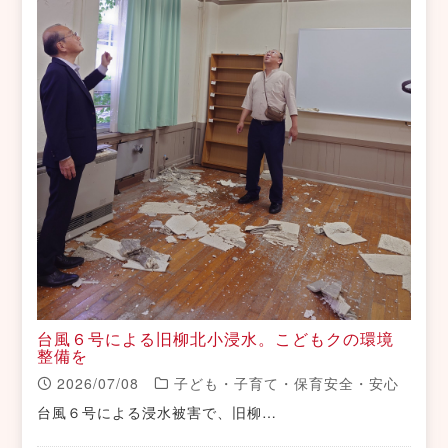
台風６号による旧柳北小浸水。こどもクの環境
整備を
2026/07/08
子ども・子育て・保育安全・安心
台風６号による浸水被害で、旧柳…