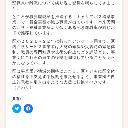
堅職員の離職について繰り返し警鐘を鳴らしてきまし
た。
ところが職務職能給を推進する「キャリアパス構築事
業」で、賃金実額が減る職員が出ています。本来民間
の介護・福祉事業所より低くあるべき離職率が同じ水
準で推移しています。
区が２０２１～２２年に行ったアンケート調査で、区
内介護サービス事業者は人材の確保や災害時の緊急体
制、職員の専門知識や技術の向上などを課題とし、事
業団にこれらの面での役割を期待していることが明ら
かになっています。
区は事業団が地域の期待にこたえ、区とともに区全体
の福祉を下支えする役割を果たせるよう、事業団の自
主的意欲を引き出すような支援に転換すべきです。
（おわり）
共有:
ク
Facebook
リ
で
ッ
共
ク
有
し
す