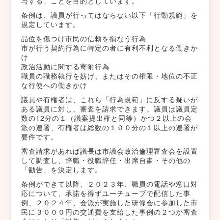
与する」ことを目的としています。
条例は、議員が行ってはならない以下「行動規範」を
規定しています。
品位を傷つけ市民の信頼を損なう行為
市が行う契約行為に特定の者に有利不利となる働きか
け
政治活動に関する寄附行為
職員の職務執行を妨げ、またはその権限・地位の不正
な行使への働きかけ
議員や有権者は、これら「行為規範」に反する疑いが
ある議員に対し、審査を請求できます。議員は議員定
数の12分の１（議案提出権と同等）かつ２以上の会
派の連署、有権者は総数の１００分の１以上の連署が
要件です。
審査請求があれば議長は市議会政治倫理審査会を設置
して調査し、辞職・役職辞任・出席自粛・その他の
「勧告」を決定します。
条例ができて以降、２０２３年、職員の電話や窓口対
応について、承諾を得ずユーチューブで配信した事
例、２０２４年、会派が実施した研修会に参加した市
民に３０００円の交通費を支給した事例の２つが審査