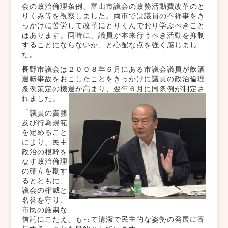
会の政治倫理条例、富山市議会の政務活動費改革のと
りくみ等を視察しました。両市では議員の不祥事をき
っかけに苦労して改革にとりくんでおり学ぶべきこと
はあります。同時に、議員が本来行うべき活動を抑制
することにならないか、と心配な点を強く感じまし
た。
長野市議会は２００８年６月にある市議会議員が飲酒
運転事故をおこしたことをきっかけに議員の政治倫理
条例策定の機運が高まり、翌年６月に同条例が制定さ
れました。
「議員の責務
及び行為規範
を定めること
により、民主
政治の根幹を
なす政治倫理
の確立を期す
るとともに、
議会の権威と
名誉を守り、
市民の厳粛な
信託にこたえ、もって清潔で民主的な姿勢の発展に寄