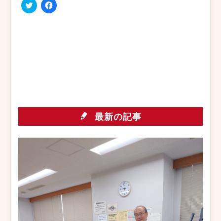
ク
Facebook
リ
で
ッ
共
ク
有
し
す
て
る
Twitter
に
で
は
共
ク
有
リ
(新
ッ
し
ク
い
し
ウ
て
ィ
く
ン
だ
最新の記事
ド
さ
ウ
い
で
(新
開
し
き
い
ま
ウ
す)
ィ
ン
ド
ウ
で
開
き
ま
す)