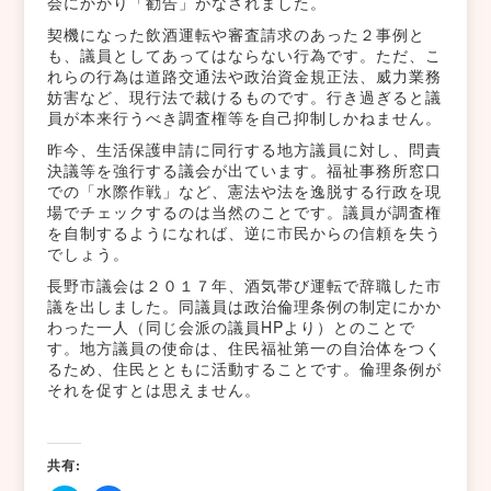
会にかかり「勧告」がなされました。
契機になった飲酒運転や審査請求のあった２事例と
も、議員としてあってはならない行為です。ただ、こ
れらの行為は道路交通法や政治資金規正法、威力業務
妨害など、現行法で裁けるものです。行き過ぎると議
員が本来行うべき調査権等を自己抑制しかねません。
昨今、生活保護申請に同行する地方議員に対し、問責
決議等を強行する議会が出ています。福祉事務所窓口
での「水際作戦」など、憲法や法を逸脱する行政を現
場でチェックするのは当然のことです。議員が調査権
を自制するようになれば、逆に市民からの信頼を失う
でしょう。
長野市議会は２０１７年、酒気帯び運転で辞職した市
議を出しました。同議員は政治倫理条例の制定にかか
わった一人（同じ会派の議員HPより）とのことで
す。地方議員の使命は、住民福祉第一の自治体をつく
るため、住民とともに活動することです。倫理条例が
それを促すとは思えません。
共有: