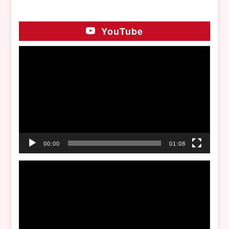
YouTube
動
画
プ
レ
ー
ヤ
ー
00:00
01:08
動
画
プ
レ
ー
ヤ
ー