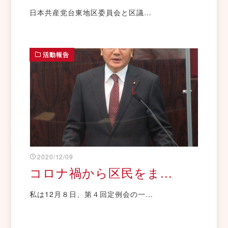
日本共産党台東地区委員会と区議…
活動報告
2020/12/09
コロナ禍から区民をま...
私は12月８日、第４回定例会の一…