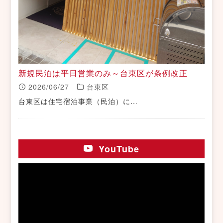
新規民泊は平日営業のみ～台東区が条例改正
2026/06/27
台東区
台東区は住宅宿泊事業（民泊）に…
YouTube
動
画
プ
レ
ー
ヤ