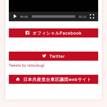
ー
00:00
02:21
オフィシャルFacebook
Twitter
Tweets by taitoukugi
日本共産党台東区議団webサイト