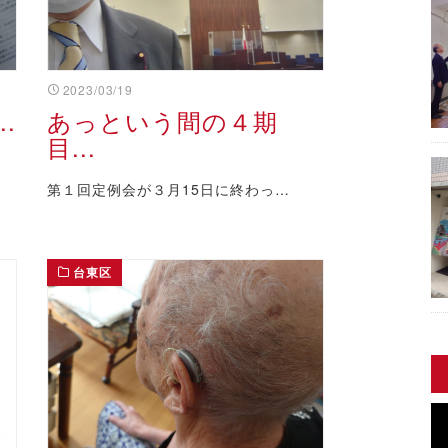
2023/03/19
.
あっという間の４期
目...
第１回定例会が３月15日に終わっ…
台東区
動
画