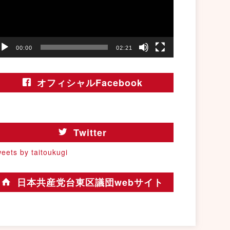
00:00
02:21
オフィシャルFacebook
Twitter
eets by taitoukugi
日本共産党台東区議団webサイト