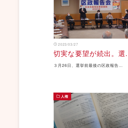
2023/03/27
切実な要望が続出。選..
３月26日、選挙前最後の区政報告…
人権