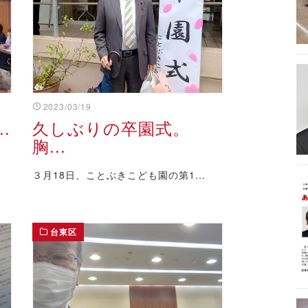
2023/03/19
.
久しぶりの卒園式。
胸...
３月18日、ことぶきこども園の第1…
台東区