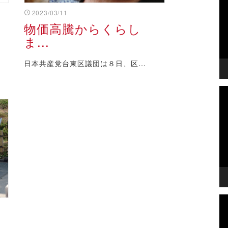
プ
レ
2023/03/11
ー
物価高騰からくらし
ヤ
ま...
ー
日本共産党台東区議団は８日、区…
動
画
プ
レ
ー
ヤ
ー
動
画
プ
レ