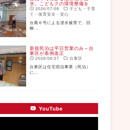
水。こどもクの環境整備を
2026/07/08
子ども・子育
て・保育安全・安心
台風６号による浸水被害で、旧
柳…
新規民泊は平日営業のみ～台
東区が条例改正
2026/06/27
台東区
台東区は住宅宿泊事業（民泊）
に…
YouTube