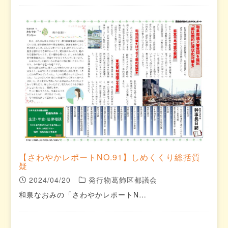
【さわやかレポートNO.91】しめくくり総括質
疑
2024/04/20
発行物葛飾区都議会
和泉なおみの「さわやかレポートN…