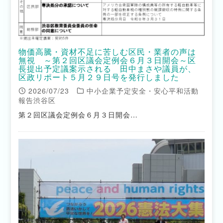
物価高騰・資材不足に苦しむ区民・業者の声は
無視 ～第２回区議会定例会６月３日開会～区
長提出予定議案示される 田中まさや議員が、
区政リポート５月２９日号を発行しました
2026/07/23
中小企業予定安全・安心平和活動
報告渋谷区
第２回区議会定例会６月３日開会…