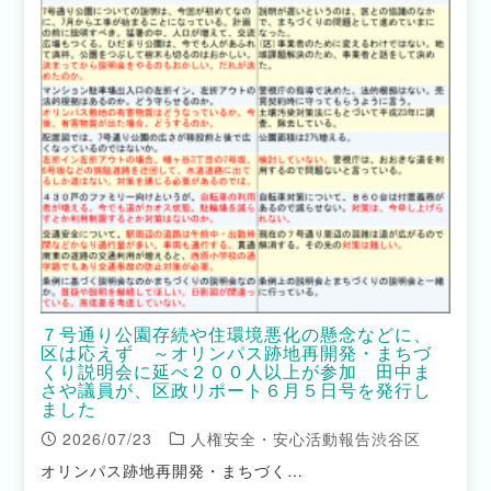
７号通り公園存続や住環境悪化の懸念などに、
区は応えず ～オリンパス跡地再開発・まちづ
くり説明会に延べ２００人以上が参加 田中ま
さや議員が、区政リポート６月５日号を発行し
ました
2026/07/23
人権安全・安心活動報告渋谷区
オリンパス跡地再開発・まちづく…