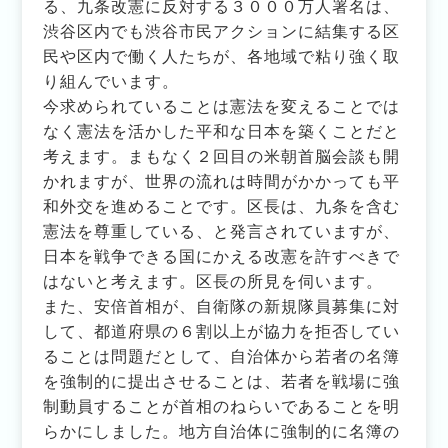
る、九条改憲に反対する３０００万人署名は、
渋谷区内でも渋谷市民アクションに結集する区
民や区内で働く人たちが、各地域で粘り強く取
り組んでいます。
今求められていることは憲法を変えることでは
なく憲法を活かした平和な日本を築くことだと
考えます。まもなく２回目の米朝首脳会談も開
かれますが、世界の流れは時間がかかっても平
和外交を進めることです。区長は、九条を含む
憲法を尊重している、と発言されていますが、
日本を戦争できる国にかえる改憲を許すべきで
はないと考えます。区長の所見を伺います。
また、安倍首相が、自衛隊の新規隊員募集に対
して、都道府県の６割以上が協力を拒否してい
ることは問題だとして、自治体から若者の名簿
を強制的に提出させることは、若者を戦場に強
制動員することが首相のねらいであることを明
らかにしました。地方自治体に強制的に名簿の