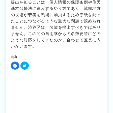
提出を迫ることは、個人情報の保護条例や住民
基本台帳法に違反するやり方であり、戦前地方
の役場が若者を戦場に動員するため赤紙を配っ
たことにつながるような重大な問題で認められ
ません。渋谷区は、名簿を提出すべきではあり
ません。この間の自衛隊からの名簿要請にどの
ような対応をしてきたのか、合わせて区長にう
かがいます。
共有:
Facebook
ク
で
リ
共
ッ
有
ク
す
し
る
て
に
Twitter
は
で
ク
共
リ
有
ッ
(新
ク
し
し
い
て
ウ
く
ィ
だ
ン