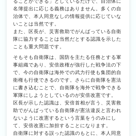
ることができる」としているだけで、自治体に
名簿提出に応じる義務はありません。多くの自
治体で、本人同意なしの情報提供に応じていな
いことは当然です。
また、区長が、災害救助でがんばっている自衛
隊に協力することは当然だとする認識を示した
ことも重大問題です。
そもそも自衛隊は、国防を主たる任務とする軍
事組織であり、安倍政権が強行した戦争法の下
で、今の自衛隊は海外での武力行使も集団的自
衛権も行使できるのです。さらに自衛隊を憲法
に書き込むことで、自衛隊を海外で戦争できる
軍隊にしようとしているのが安倍改憲です。
区長が示した認識は、安倍首相が言う、災害救
助でがんばっている自衛隊が憲法違反と言われ
ないように改憲するという言葉をうのみにし
て、安倍改憲に加担することになります。
自衛隊に対する誤った認識のもとに、本人同意