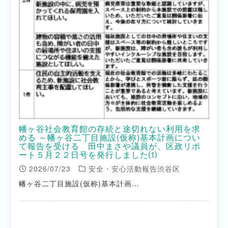
幡ヶ谷社会教育館の存続と途切れない利用を求
める ～幡ヶ谷二丁目施設(仮称)基本計画につい
て報告を受ける 田中まさや議員が、区政リポ
ート５月２２日号を発行しました⑴
2026/07/23
安全・安心活動報告渋谷区
幡ヶ谷二丁目施設(仮称)基本計画…