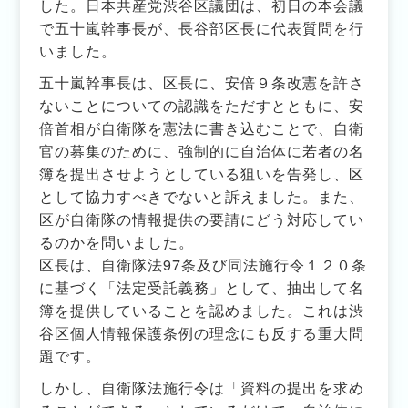
した。日本共産党渋谷区議団は、初日の本会議
で五十嵐幹事長が、長谷部区長に代表質問を行
いました。
五十嵐幹事長は、区長に、安倍９条改憲を許さ
ないことについての認識をただすとともに、安
倍首相が自衛隊を憲法に書き込むことで、自衛
官の募集のために、強制的に自治体に若者の名
簿を提出させようとしている狙いを告発し、区
として協力すべきでないと訴えました。また、
区が自衛隊の情報提供の要請にどう対応してい
るのかを問いました。
区長は、自衛隊法97条及び同法施行令１２０条
に基づく「法定受託義務」として、抽出して名
簿を提供していることを認めました。これは渋
谷区個人情報保護条例の理念にも反する重大問
題です。
しかし、自衛隊法施行令は「資料の提出を求め