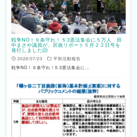
戦争NO！９条守れ！ 5.3憲法集会に５万人 田
中まさや議員が、区政リポート５月２２日号を
発行しました⑵
2026/07/23
平和活動報告
戦争NO！９条守れ！5.3憲法集会に…