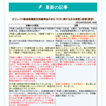
さ
ド
い
ウ
(新
で
最新の記事
し
開
い
き
ウ
ま
ィ
す)
ン
ド
ウ
で
開
き
ま
す)