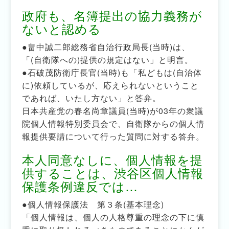
政府も、名簿提出の協力義務が
ないと認める
●畠中誠二郎総務省自治行政局長(当時)は、
「(自衛隊への)提供の規定はない」と明言。
●石破茂防衛庁長官(当時)も「私どもは(自治体
に)依頼しているが、応えられないということ
であれば、いたし方ない」と答弁。
日本共産党の春名尚章議員(当時)が03年の衆議
院個人情報特別委員会で、自衛隊からの個人情
報提供要請について行った質問に対する答弁。
本人同意なしに、個人情報を提
供することは、渋谷区個人情報
保護条例違反では…
●個人情報保護法 第３条(基本理念)
「個人情報は、個人の人格尊重の理念の下に慎