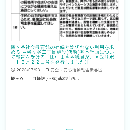
幡ヶ谷社会教育館の存続と途切れない利用を求
める ～幡ヶ谷二丁目施設(仮称)基本計画につい
て報告を受ける 田中まさや議員が、区政リポ
ート５月２２日号を発行しました⑴
2026/07/23
安全・安心活動報告渋谷区
幡ヶ谷二丁目施設(仮称)基本計画…