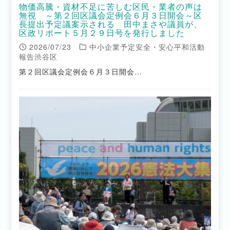
物価高騰・資材不足に苦しむ区民・業者の声は
無視 ～第２回区議会定例会６月３日開会～区
長提出予定議案示される 田中まさや議員が、
区政リポート５月２９日号を発行しました
2026/07/23
中小企業予定安全・安心平和活動
報告渋谷区
第２回区議会定例会６月３日開会…