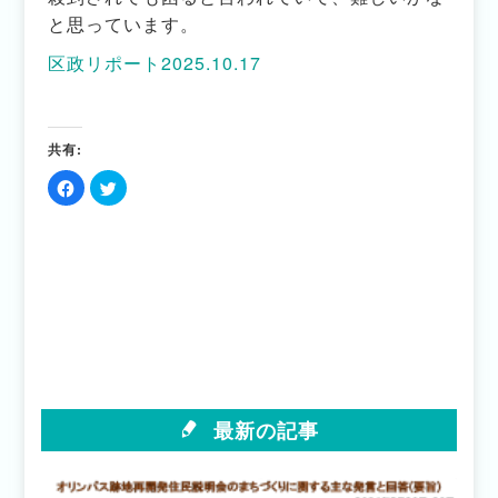
と思っています。
区政リポート2025.10.17
共有:
Facebook
ク
で
リ
共
ッ
有
ク
す
し
る
て
に
Twitter
は
で
ク
共
リ
有
ッ
(新
ク
し
し
い
て
ウ
く
ィ
だ
ン
さ
ド
い
ウ
(新
で
最新の記事
し
開
い
き
ウ
ま
ィ
す)
ン