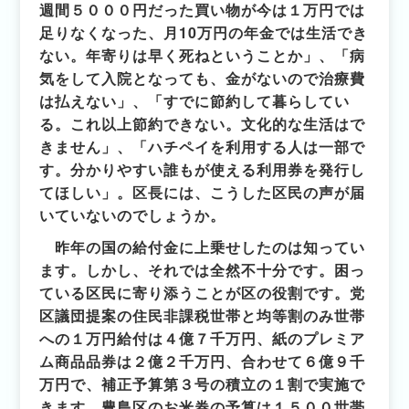
週間５０００円だった買い物が今は１万円では
足りなくなった、月10万円の年金では生活でき
ない。年寄りは早く死ねということか」、「病
気をして入院となっても、金がないので治療費
は払えない」、「すでに節約して暮らしてい
る。これ以上節約できない。文化的な生活はで
きません」、「ハチペイを利用する人は一部で
す。分かりやすい誰もが使える利用券を発行し
てほしい」。区長には、こうした区民の声が届
いていないのでしょうか。
昨年の国の給付金に上乗せしたのは知ってい
ます。しかし、それでは全然不十分です。困っ
ている区民に寄り添うことが区の役割です。党
区議団提案の住民非課税世帯と均等割のみ世帯
への１万円給付は４億７千万円、紙のプレミア
ム商品品券は２億２千万円、合わ
せて６億９千
万円で、補正予算第３号の積立の１割で実施で
きます。豊島区のお米券の予算は１５００世帯