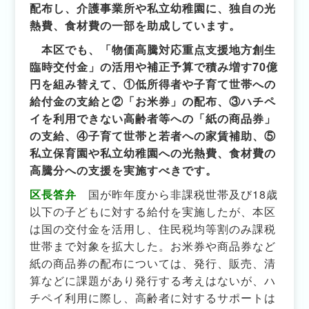
配布し、介護事業所や私立幼稚園に、独自の光
熱費、食材費の一部を助成しています。
本区でも、「物価高騰対応重点支援地方創生
臨時交付金」の活用や補正予算で積み増す70億
円を組み替えて、①低所得者や子育て世帯への
給付金の支給と②「お米券」の配布、③ハチペ
イを利用できない高齢者等への「紙の商品券」
の支給、④子育て世帯と若者への家賃補助、⑤
私立保育園や私立幼稚園への光熱費、食材費の
高騰分への支援を実施すべきです。
区長答弁
国が昨年度から非課税世帯及び18歳
以下の子どもに対する給付を実施したが、本区
は国の交付金を活用し、住民税均等割のみ課税
世帯まで対象を拡大した。お米券や商品券など
紙の商品券の配布については、発行、販売、清
算などに課題があり発行する考えはないが、ハ
チペイ利用に際し、高齢者に対するサポートは