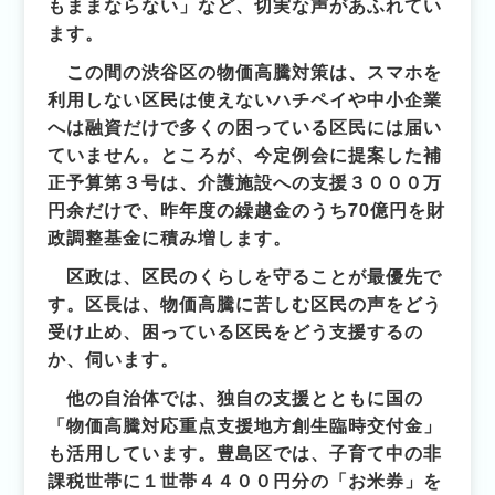
もままならない」など、切実な声があふれてい
ます。
この間の渋谷区の物価高騰対策は、スマホを
利用しない区民は使えないハチペイや中小企業
へは融資だけで多くの困っている区民には届い
ていません。ところが、今定例会に提案した補
正予算第３号は、介護施設への支援３０００万
円余だけで、昨年度の繰越金のうち70億円を財
政調整基金に積み増します。
区政は、区民のくらしを守ることが最優先で
す。区長は、物価高騰に苦しむ区民の声をどう
受け止め、困っている区民をどう支援するの
か、伺います。
他の自治体では、独自の支援とともに国の
「物価高騰対応重点支援地方創生臨時交付金」
も活用しています。豊島区では、子育て中の非
課税世帯に１世帯４４００円分の「お米券」を