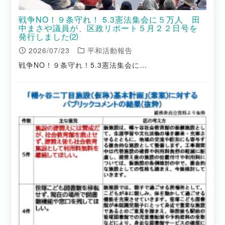
戦争NO！９条守れ！ 5.3憲法集会に５万人 田
中まさや議員が、区政リポート５月２２日号を
発行しました⑵
2026/07/23
平和活動報告
戦争NO！９条守れ！5.3憲法集会に…