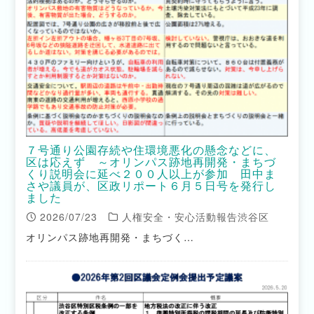
７号通り公園存続や住環境悪化の懸念などに、
区は応えず ～オリンパス跡地再開発・まちづ
くり説明会に延べ２００人以上が参加 田中ま
さや議員が、区政リポート６月５日号を発行し
ました
2026/07/23
人権安全・安心活動報告渋谷区
オリンパス跡地再開発・まちづく…