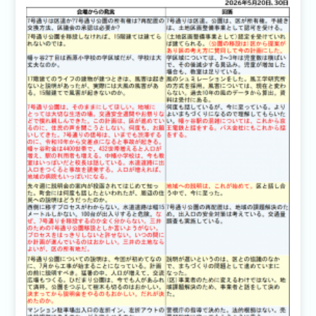
ド
ウ
で
開
き
ま
す)