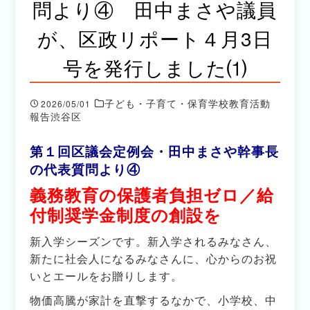
問より④ 田中まさや議員
が、区政リポート４月3日
号を発行しました⑴
子ども・子育て・保育学校教育活動
2026/05/01
報告渋谷区
第１回区議会定例会・田中まさや幹事長
の代表質問より④
義務教育の保護者負担ゼロ／給
付制奨学金制度の創設を
新入学シーズンです。新入学されるみなさん、
新たに社会人になるみなさんに、心からのお祝
いとエールをお贈りします。
物価高騰が家計を直撃するなかで、小学校、中