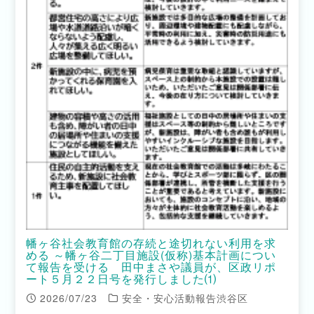
幡ヶ谷社会教育館の存続と途切れない利用を求
める ～幡ヶ谷二丁目施設(仮称)基本計画につい
て報告を受ける 田中まさや議員が、区政リポ
ート５月２２日号を発行しました⑴
2026/07/23
安全・安心活動報告渋谷区