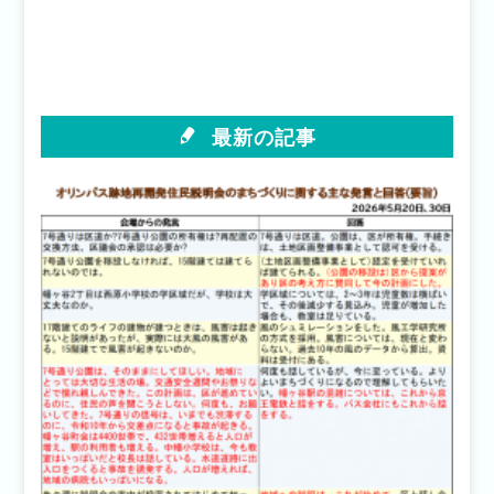
リ
有
ッ
(新
ク
し
し
い
て
ウ
く
ィ
だ
ン
さ
ド
い
ウ
(新
で
最新の記事
し
開
い
き
ウ
ま
ィ
す)
ン
ド
ウ
で
開
き
ま
す)