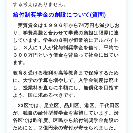
する考えはありません。
給付制奨学金の創設について(質問)
実質賃金は１９９６年から74万円も減少しお
り、学費高騰と合わせて学費の負担は限界に達
しています。学生の８割が恒常的にアルバイト
し、３人に１人が貸与制奨学金を借り、平均で
３００万円という借金を背負って社会に出てい
ます。
教育を受ける権利を高等教育まで保障するため
に、大学の予算を増やして、入学金制度は廃止
し、授業料を直ちに半額にし、無償化を目指す
よう、国に求めるべきです。
23区では、足立区、品川区、港区、千代田区
が、独自の給付型奨学金を実施しています。渋
谷区では昨年度、区民から給付制奨学金創設の
ためにと、２億円余の寄付が寄せられました。