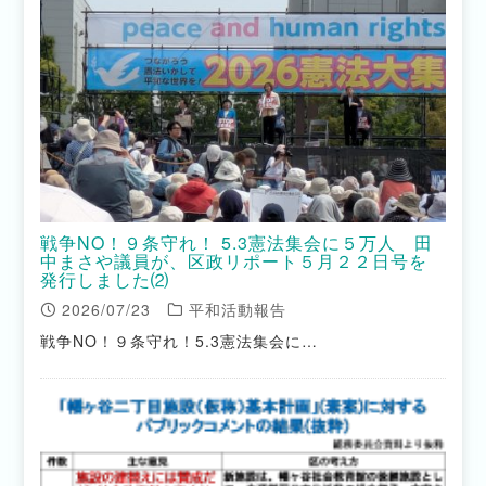
戦争NO！９条守れ！ 5.3憲法集会に５万人 田
中まさや議員が、区政リポート５月２２日号を
発行しました⑵
2026/07/23
平和活動報告
戦争NO！９条守れ！5.3憲法集会に…