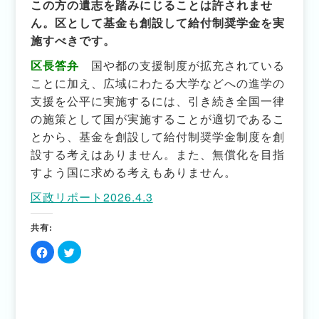
この方の遺志を踏みにじることは許されませ
ん。区として基金も創設して給付制奨学金を実
施すべきです。
区長答弁
国や都の支援制度が拡充されている
ことに加え、広域にわたる大学などへの進学の
支援を公平に実施するには、引き続き全国一律
の施策として国が実施することが適切であるこ
とから、基金を創設して給付制奨学金制度を創
設する考えはありません。また、無償化を目指
すよう国に求める考えもありません。
区政リポート2026.4.3
共有:
Facebook
ク
で
リ
共
ッ
有
ク
す
し
る
て
に
Twitter
は
で
ク
共