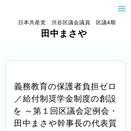
日本共産党 渋谷区議会議員 区議4期
田中まさや
義務教育の保護者負担ゼロ
／給付制奨学金制度の創設
を ～第１回区議会定例会・
田中まさや幹事長の代表質