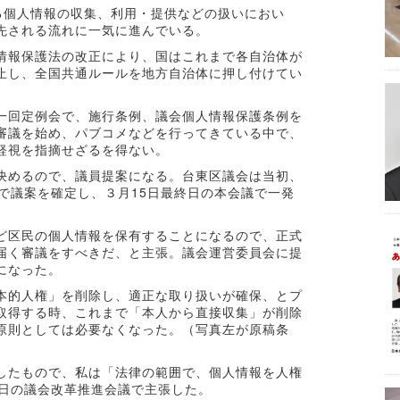
る個人情報の収集、利用・提供などの扱いにおい
先される流れに一気に進んでいる。
情報保護法の改正により、国はこれまで各自治体が
止し、全国共通ルールを地方自治体に押し付けてい
一回定例会で、施行条例、議会個人情報保護条例を
審議を始め、パブコメなどを行ってきている中で、
軽視を指摘せざるを得ない。
決めるので、議員提案になる。台東区議会は当初、
で議案を確定し、３月15日最終日の本会議で一発
ど区民の個人情報を保有することになるので、正式
届く審議をすべきだ、と主張。議会運営委員会に提
になった。
本的人権」を削除し、適正な取り扱いが確保、とプ
取得する時、これまで「本人から直接収集」が削除
原則としては必要なくなった。（写真左が原稿条
したもので、私は「法律の範囲で、個人情報を人権
6日の議会改革推進会議で主張した。