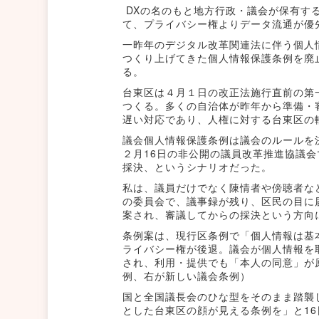
DXの名のもと地方行政・議会が保有す
て、プライバシー権よりデータ流通が優
一昨年のデジタル改革関連法に伴う個人
つくり上げてきた個人情報保護条例を廃
る。
台東区は４月１日の改正法施行直前の第
つくる。多くの自治体が昨年から準備・
遅い対応であり、人権に対する台東区の
議会個人情報保護条例は議会のルールを
２月16日の非公開の議員改革推進協議会
採決、というシナリオだった。
私は、議員だけでなく陳情者や傍聴者な
の委員会で、議事録が残り、区民の目に
案され、審議してからの採決という方向
条例案は、現行区条例で「個人情報は基
ライバシー権が後退。議会が個人情報を
され、利用・提供でも「本人の同意」が
例、右が新しい議会条例）
国と全国議長会のひな型をそのまま踏襲
とした台東区の顔が見える条例を」と1